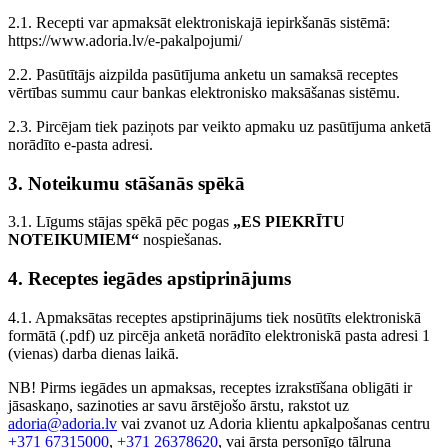
2.1. Recepti var apmaksāt elektroniskajā iepirkšanās sistēmā:
https://www.adoria.lv/e-pakalpojumi/
2.2. Pasūtītājs aizpilda pasūtījuma anketu un samaksā receptes
vērtības summu caur bankas elektronisko maksāšanas sistēmu.
2.3. Pircējam tiek paziņots par veikto apmaku uz pasūtījuma anketā
norādīto e-pasta adresi.
3. Noteikumu stāšanās spēkā
3.1. Līgums stājas spēkā pēc pogas
„ES PIEKRĪTU
NOTEIKUMIEM“
nospiešanas.
4. Receptes iegādes apstiprinājums
4.1. Apmaksātas receptes apstiprinājums tiek nosūtīts elektroniskā
formātā (.pdf) uz pircēja anketā norādīto elektroniskā pasta adresi 1
(vienas) darba dienas laikā.
NB! Pirms iegādes un apmaksas, receptes izrakstīšana obligāti ir
jāsaskaņo, sazinoties ar savu ārstējošo ārstu, rakstot uz
adoria@adoria.lv
vai zvanot uz Adoria klientu apkalpošanas centru
+371 67315000
,
+371 26378620
, vai ārsta personīgo tālruņa