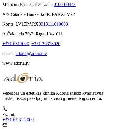
Medicīniskās iestādes kods:
0100-00343
A/S Citadele Banka, kods: PARXLV22
Konts: LV15PARX
0013111610003
A.Čaka iela 70-3, Rīga, LV-1011
+371 6315000
,
+371 26378620
epasts:
adoria@adoria.lv
www.adoria.lv
Veselības un estētikas klīnika Adoria sniedz kvalitatīvus
medicīniskos pakalpojumus visai ģimenei Rīgas centrā.
Zvanīt
:
+371 67 315 000