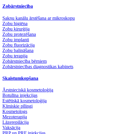
Zobārstniecība
Sakņu kanālu ārstēšana ar mikroskopu
Zobu higiēna
Zobu ķirurģija
Zobu protezēšana
Zobu implanti
Zobu fluorizācija
Zobu balināšana
Zobu terapija
Zobārstniecība bērniem
Zobārstniecības diagnostikas kabinets
Skaistumkopšana
Ārstnieciskā kosmetoloģija
Botulīna injekcijas
Estētiskā kosmetoloģija
Ķīmiskie pīlingi
Kosmetologs
Mezoterapija
Lāzerepilācija
Vaksācija
PRP un PRF injekcijas