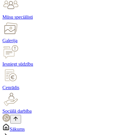
Mūsu speciālisti
Galerija
Iesniegt sūdzību
Cenrādis
Sociālā darbība
Sākums