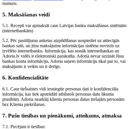
numuru.
5. Maksāšanas veidi
5.1. Recepti var apmaksāt caur Latvijas banku maksāšanas sistēmām
(internetbankām)
5.2. Pēc pasūtījuma anketas aizpildīšanas nospiediet uz attiecīgās
bankas saiti, un jūsu maksājumu informācijas sistēma novirzīs uz
izvēlēto internetbanku. Informācija, kas nonāk internetbankas un
Adoria.lv vidēs ir elektroniski parakstīta. Adoria nevar uzzināt Jūsu
bankas konta informāciju, Adoria saņem informāciju tikai par to, vai
maksājums ir veikts un ir derīgs.
6. Konfidencialitāte
6.1. Caur tiešsaistes vidi iesniegtie personas dati ir konfidenciāla
informācija, kas tiek apstrādāti atbilstoši personas datu likuma
prasībām. Adoria neatklāj klienta personas datus trešajām personām
bez Klienta piekrišanas.
7. Pušu tiesības un pienākumi, atteikums, atmaksa
7.1. Pircējam ir tiesības: