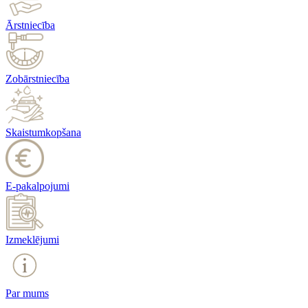
Ārstniecība
Zobārstniecība
Skaistumkopšana
E-pakalpojumi
Izmeklējumi
Par mums