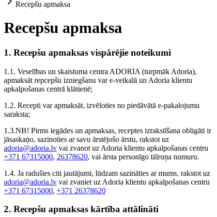
Recepšu apmaksa
Recepšu apmaksa
1. Recepšu apmaksas vispārējie noteikumi
1.1. Veselības un skaistuma centra ADORIA (turpmāk Adoria),
apmaksāt repcepšu izniegšanu var e-veikalā un Adoria klientu
apkalpošanas centrā klātienē;
1.2. Recepti var apmaksāt, izvēloties no piedāvātā e-pakalojumu
saraksta;
1.3.NB! Pirms iegādes un apmaksas, receptes izrakstīšana obligāti ir
jāsaskaņo, sazinoties ar savu ārstējošo ārstu, rakstot uz
adoria@adoria.lv
vai zvanot uz Adoria klientu apkalpošanas centru
+371 67315000
,
26378620
, vai ārsta personīgo tālruņa numuru.
1.4. Ja radušies citi jautājumi, lūdzam sazināties ar mums, rakstot uz
adoria@adoria.lv
vai zvaniet uz Adoria klientu apkalpošanas centru
+371 67315000
,
+371 26378620
2. Recepšu apmaksas kārtība attālināti