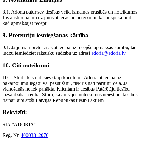
8.1. Adoria patur sev tiesības veikt izmaiņas prasībās un noteikumos.
Jūs apstiprināt un uz jums attiecas tie noteikumi, kas ir spēkā brīdī,
kad apmaksājat recepti.
9. Pretenziju iesniegšanas kārtība
9.1. Ja jums ir pretenzijas attiecībā uz recepšu apmaksas kārtību, tad
lūdzu iesniedziet rakstisku sūdzību uz adresi
adoria@adoria.lv
.
10. Citi noteikumi
10.1. Strīdi, kas radušies starp klientu un Adoria attiecībā uz
pakalpojumu iegādi vai pasūtīšanu, tiek risināti pārrunu ceļā. Ja
vienošanās netiek panākta, Klientam ir tiesības Patērētāju tiesību
aizsardzības centrā. Strīdi, kā arī šajos noteikumos neiestrādātais tiek
risināti atbilstoši Latvijas Republikas tiesību aktiem.
Rekvizīti:
SIA “ADORIA”
Reģ. Nr.
40003812070