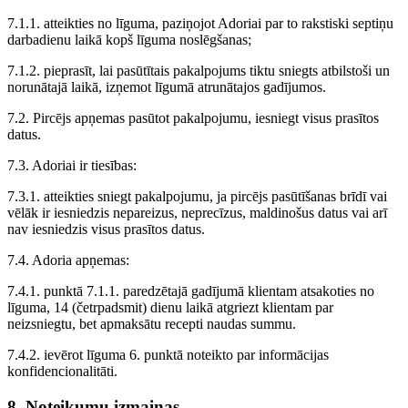
7.1.1. atteikties no līguma, paziņojot Adoriai par to rakstiski septiņu
darbadienu laikā kopš līguma noslēgšanas;
7.1.2. pieprasīt, lai pasūtītais pakalpojums tiktu sniegts atbilstoši un
norunātajā laikā, izņemot līgumā atrunātajos gadījumos.
7.2. Pircējs apņemas pasūtot pakalpojumu, iesniegt visus prasītos
datus.
7.3. Adoriai ir tiesības:
7.3.1. atteikties sniegt pakalpojumu, ja pircējs pasūtīšanas brīdī vai
vēlāk ir iesniedzis nepareizus, neprecīzus, maldinošus datus vai arī
nav iesniedzis visus prasītos datus.
7.4. Adoria apņemas:
7.4.1. punktā 7.1.1. paredzētajā gadījumā klientam atsakoties no
līguma, 14 (četrpadsmit) dienu laikā atgriezt klientam par
neizsniegtu, bet apmaksātu recepti naudas summu.
7.4.2. ievērot līguma 6. punktā noteikto par informācijas
konfidencionalitāti.
8. Noteikumu izmaiņas