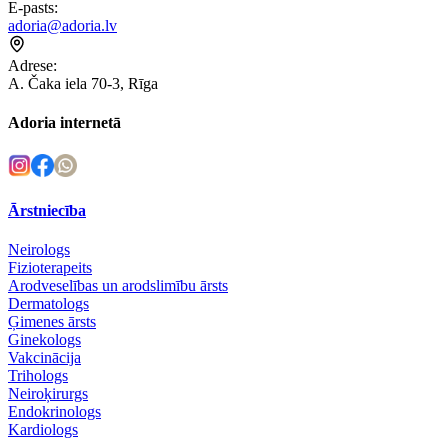
E-pasts
:
adoria@adoria.lv
Adrese
:
A. Čaka iela 70-3, Rīga
Adoria internetā
Ārstniecība
Neirologs
Fizioterapeits
Arodveselības un arodslimību ārsts
Dermatologs
Ģimenes ārsts
Ginekologs
Vakcinācija
Trihologs
Neiroķirurgs
Endokrinologs
Kardiologs