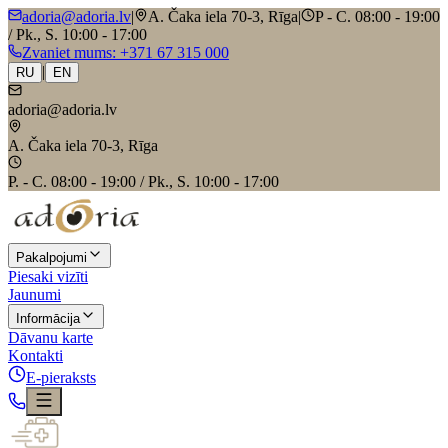
adoria@adoria.lv
|
A. Čaka iela 70-3, Rīga
|
P - C. 08:00 - 19:00
/ Pk., S. 10:00 - 17:00
Zvaniet mums
: +371 67 315 000
|
RU
EN
adoria@adoria.lv
A. Čaka iela 70-3, Rīga
P. - C. 08:00 - 19:00 / Pk., S. 10:00 - 17:00
Pakalpojumi
Piesaki vizīti
Jaunumi
Informācija
Dāvanu karte
Kontakti
E-pieraksts