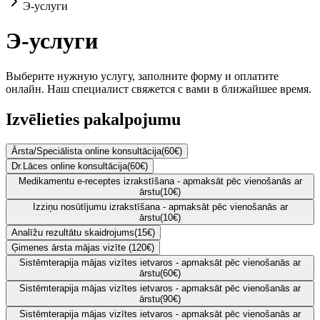
Э-услуги
Э-услуги
Выберите нужную услугу, заполните форму и оплатите
онлайн. Наш специалист свяжется с вами в ближайшее время.
Izvēlieties pakalpojumu
Ārsta/Speciālista online konsultācija
(
60
€)
Dr.Lāces online konsultācija
(
60
€)
Medikamentu e-receptes izrakstīšana - apmaksāt pēc vienošanās ar
ārstu
(
10
€)
Izziņu nosūtījumu izrakstīšana - apmaksāt pēc vienošanās ar
ārstu
(
10
€)
Analīžu rezultātu skaidrojums
(
15
€)
Ģimenes ārsta mājas vizīte
(
120
€)
Sistēmterapija mājas vizītes ietvaros - apmaksāt pēc vienošanās ar
ārstu
(
60
€)
Sistēmterapija mājas vizītes ietvaros - apmaksāt pēc vienošanās ar
ārstu
(
90
€)
Sistēmterapija mājas vizītes ietvaros - apmaksāt pēc vienošanās ar