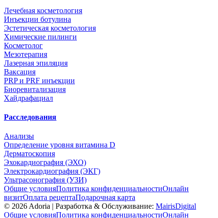
Лечебная косметология
Инъекции ботулина
Эстетическая косметология
Химические пилинги
Косметолог
Мезотерапия
Лазерная эпиляция
Ваксация
PRP и PRF инъекции
Биоревитализация
Хайдрафациал
Расследования
Анализы
Определение уровня витамина D
Дерматоскопия
Эхокардиография (ЭХО)
Электрокардиография (ЭКГ)
Ультрасонография (УЗИ)
Общие условия
Политика конфиденциальности
Онлайн
визит
Оплата рецепта
Подарочная карта
©
2026
Adoria |
Разработка & Обслуживание:
MairisDigital
Общие условия
Политика конфиденциальности
Онлайн