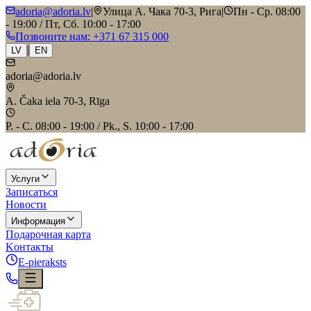
adoria@adoria.lv
|
Улица А. Чака 70-3, Рига
|
Пн - Ср. 08:00
- 19:00 / Пт, Сб. 10:00 - 17:00
Позвоните нам
: +371 67 315 000
|
LV
EN
adoria@adoria.lv
A. Čaka iela 70-3, Rīga
P. - C. 08:00 - 19:00 / Pk., S. 10:00 - 17:00
Услуги
Записаться
Новости
Информация
Подарочная карта
Kонтакты
E-pieraksts