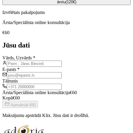
ārstu
(
120
€)
Izvēlētais pakalpojums
Ārsta/Speciālista online konsultācija
€
60
Jūsu dati
Vārds, Uzvārds
*
E-pasts
*
Tālrunis
Ārsta/Speciālista online konsultācija
€
60
Kopā
€
60
Apmaksāt
€60
Maksājumu apstrādā Klix. Jūsu dati ir drošībā.