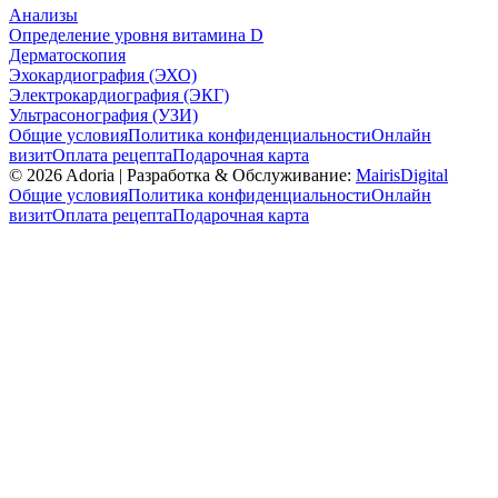
Анализы
Определение уровня витамина D
Дерматоскопия
Эхокардиография (ЭХО)
Электрокардиография (ЭКГ)
Ультрасонография (УЗИ)
Общие условия
Политика конфиденциальности
Онлайн
визит
Оплата рецепта
Подарочная карта
©
2026
Adoria |
Разработка & Обслуживание:
MairisDigital
Общие условия
Политика конфиденциальности
Онлайн
визит
Оплата рецепта
Подарочная карта