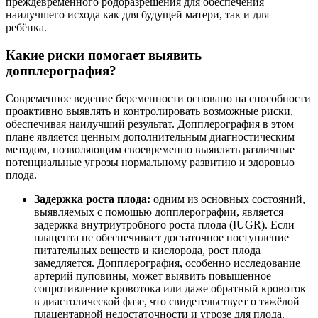
преждевременного родоразрешения для обеспечения
наилучшего исхода как для будущей матери, так и для
ребёнка.
Какие риски помогает выявить
допплерография?
Современное ведение беременности основано на способности
проактивно выявлять и контролировать возможные риски,
обеспечивая наилучший результат. Допплерография в этом
плане является ценным дополнительным диагностическим
методом, позволяющим своевременно выявлять различные
потенциальные угрозы нормальному развитию и здоровью
плода.
Задержка роста плода:
одним из основных состояний,
выявляемых с помощью допплерографии, является
задержка внутриутробного роста плода (IUGR). Если
плацента не обеспечивает достаточное поступление
питательных веществ и кислорода, рост плода
замедляется. Допплерография, особенно исследование
артерий пуповины, может выявить повышенное
сопротивление кровотока или даже обратный кровоток
в диастолической фазе, что свидетельствует о тяжёлой
плацентарной недостаточности и угрозе для плода.