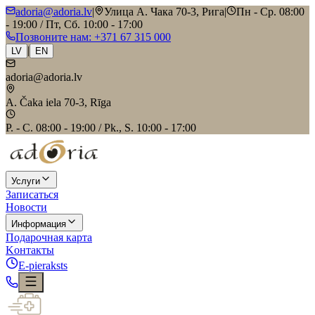
adoria@adoria.lv
|
Улица А. Чака 70-3, Рига
|
Пн - Ср. 08:00
- 19:00 / Пт, Сб. 10:00 - 17:00
Позвоните нам
: +371 67 315 000
|
LV
EN
adoria@adoria.lv
A. Čaka iela 70-3, Rīga
P. - C. 08:00 - 19:00 / Pk., S. 10:00 - 17:00
Услуги
Записаться
Новости
Информация
Подарочная карта
Kонтакты
E-pieraksts