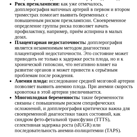
Риск преэклампсии:
как уже отмечалось,
допплерография маточных артерий в первом и втором
триместрах помогает выявить беременных с
повышенным риском преэклампсии. Своевременное
определение группы риска позволяет начать
профилактику, например, приём аспирина в малых
дозах.
Плацентарная недостаточность:
допплерография
является незаменимым методом диагностики
плацентарной недостаточности. Это состояние может
приводить не только к задержке роста плода, но и к
хронической гипоксии, что негативно влияет на
развитие органов и может привести к серьёзным
проблемам после рождения.
Анемия плода:
исследование средней мозговой артерии
позволяет выявить анемию плода. При анемии скорость
кровотока в этой артерии увеличивается.
Многоплодная беременность:
такие беременности
связаны с повышенным риском специфических
осложнений, и допплерография критически важна для
своевременной диагностики таких состояний, как
синдром фето-фетальной трансфузии (TTTS),
селективная задержка роста (sIUGR) или
последовательность анемии-полицитемии (TAPS).