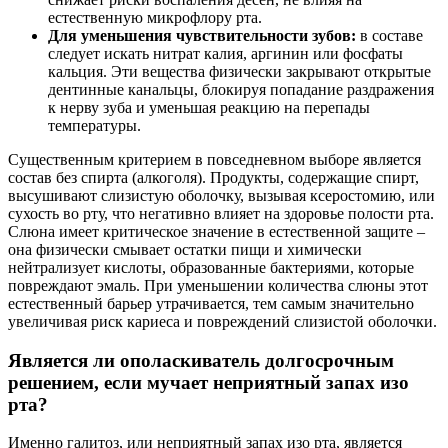
естественную микрофлору рта.
Для уменьшения чувствительности зубов:
в составе
следует искать нитрат калия, аргинин или фосфаты
кальция. Эти вещества физически закрывают открытые
дентинные канальцы, блокируя попадание раздражения
к нерву зуба и уменьшая реакцию на перепады
температуры.
Существенным критерием в повседневном выборе является
состав без спирта (алкоголя). Продукты, содержащие спирт,
высушивают слизистую оболочку, вызывая ксеростомию, или
сухость во рту, что негативно влияет на здоровье полости рта.
Слюна имеет критическое значение в естественной защите –
она физически смывает остатки пищи и химически
нейтрализует кислоты, образованные бактериями, которые
повреждают эмаль. При уменьшении количества слюны этот
естественный барьер утрачивается, тем самым значительно
увеличивая риск кариеса и повреждений слизистой оболочки.
Является ли ополаскиватель долгосрочным
решением, если мучает неприятный запах изо
рта?
Именно галитоз, или неприятный запах изо рта, является