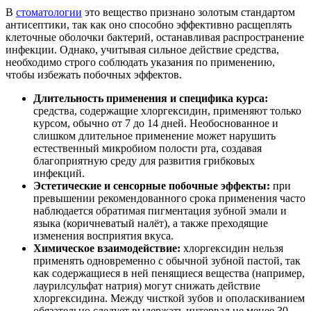
В
стоматологии
это вещество признано золотым стандартом
антисептики, так как оно способно эффективно расщеплять
клеточные оболочки бактерий, останавливая распространение
инфекции. Однако, учитывая сильное действие средства,
необходимо строго соблюдать указания по применению,
чтобы избежать побочных эффектов.
Длительность применения и специфика курса:
средства, содержащие хлоргексидин, применяют только
курсом, обычно от 7 до 14 дней. Необоснованное и
слишком длительное применение может нарушить
естественный микробиом полости рта, создавая
благоприятную среду для развития грибковых
инфекций.
Эстетические и сенсорные побочные эффекты:
при
превышении рекомендованного срока применения часто
наблюдается обратимая пигментация зубной эмали и
языка (коричневатый налёт), а также преходящие
изменения восприятия вкуса.
Химическое взаимодействие:
хлоргексидин нельзя
применять одновременно с обычной зубной пастой, так
как содержащиеся в ней пенящиеся вещества (например,
лаурилсульфат натрия) могут снижать действие
хлоргексидина. Между чисткой зубов и ополаскиванием
обязательно следует выдержать интервал не менее 30