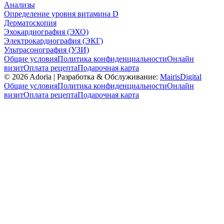
Анализы
Определение уровня витамина D
Дерматоскопия
Эхокардиография (ЭХО)
Электрокардиография (ЭКГ)
Ультрасонография (УЗИ)
Общие условия
Политика конфиденциальности
Онлайн
визит
Оплата рецепта
Подарочная карта
©
2026
Adoria |
Разработка & Обслуживание:
MairisDigital
Общие условия
Политика конфиденциальности
Онлайн
визит
Оплата рецепта
Подарочная карта