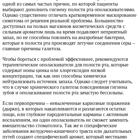
одной из самых частых причин, по которой пациенты
выбирают дополнить гигиену полости рта ополаскивателями.
Однако существенно отличать кратковременное маскирование
симптома от решения реальной проблемы. Большинство
доступных на полках магазинов косметических средств с
сильным ароматом лишь на время подавляют неприятный
запах, но не способны повлиять на анаэробные бактерии,
которые в полости рта производят летучие соединения серы –
главные причины галитоза.
Чтобы бороться с проблемой эффективнее, рекомендуются
терапевтические ополаскиватели для полости рта, которые
содержат ионы цинка или хлоргексидин низкой
концентрации, так как они способны химически
нейтрализовать источник запаха. Однако следует учитывать,
что в случае хронического галитоза повседневная гигиена
зубов и ополаскивание полости рта зачастую бессильны.
Если первопричина – невылеченные кариозные поражения
(дырки), в которых накапливаются и разлагаются остатки
пищи, или глубокие пародонтальные карманы с активным
воспалением, ни один ополаскиватель не сможет заменить
вмешательство стоматолога. Так же и специфические
заболевания желудочно-кишечного тракта или дыхательных
путей создают специфический аромат, который местными