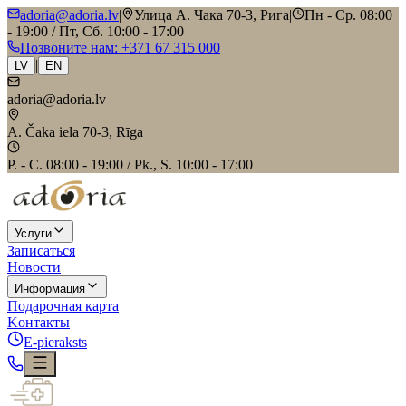
adoria@adoria.lv
|
Улица А. Чака 70-3, Рига
|
Пн - Ср. 08:00
- 19:00 / Пт, Сб. 10:00 - 17:00
Позвоните нам
: +371 67 315 000
|
LV
EN
adoria@adoria.lv
A. Čaka iela 70-3, Rīga
P. - C. 08:00 - 19:00 / Pk., S. 10:00 - 17:00
Услуги
Записаться
Новости
Информация
Подарочная карта
Kонтакты
E-pieraksts