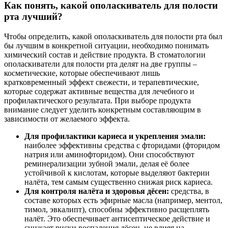
Как понять, какой ополаскиватель для полости
рта лучший?
Чтобы определить, какой ополаскиватель для полости рта был
бы лучшим в конкретной ситуации, необходимо понимать
химический состав и действие продукта. В стоматологии
ополаскиватели для полости рта делят на две группы –
косметические, которые обеспечивают лишь
кратковременный эффект свежести, и терапевтические,
которые содержат активные вещества для лечебного и
профилактического результата. При выборе продукта
внимание следует уделить конкретным составляющим в
зависимости от желаемого эффекта.
Для профилактики кариеса и укрепления эмали:
наиболее эффективны средства с фторидами (фторидом
натрия или аминофторидом). Они способствуют
реминерализации зубной эмали, делая её более
устойчивой к кислотам, которые выделяют бактерии
налёта, тем самым существенно снижая риск кариеса.
Для контроля налёта и здоровья дёсен:
средства, в
составе которых есть эфирные масла (например, ментол,
тимол, эвкалипт), способны эффективно расщеплять
налёт. Это обеспечивает антисептическое действие и
снижает риски воспаления дёсен, не влияя на