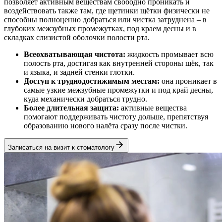
позволяет активным веществам свободно проникать и
воздействовать также там, где щетинки щётки физически не
способны полноценно добраться или чистка затруднена – в
глубоких межзубных промежутках, под краем десны и в
складках слизистой оболочки полости рта.
Всеохватывающая чистота:
жидкость промывает всю
полость рта, достигая как внутренней стороны щёк, так
и языка, и задней стенки глотки.
Доступ к труднодостижимым местам:
она проникает в
самые узкие межзубные промежутки и под край десны,
куда механически добраться трудно.
Более длительная защита:
активные вещества
помогают поддерживать чистоту дольше, препятствуя
образованию нового налёта сразу после чистки.
Записаться на визит к стоматологу