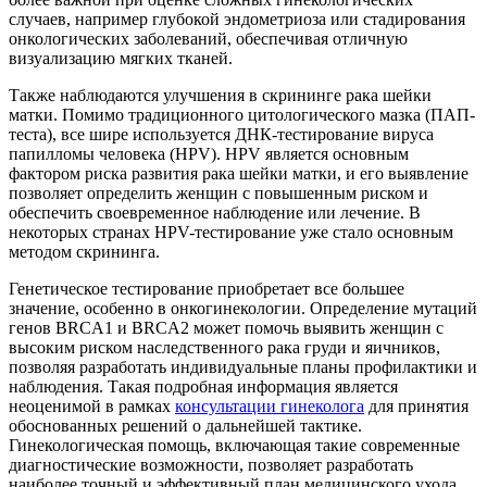
случаев, например глубокой эндометриоза или стадирования
онкологических заболеваний, обеспечивая отличную
визуализацию мягких тканей.
Также наблюдаются улучшения в скрининге рака шейки
матки. Помимо традиционного цитологического мазка (ПАП-
теста), все шире используется ДНК-тестирование вируса
папилломы человека (HPV). HPV является основным
фактором риска развития рака шейки матки, и его выявление
позволяет определить женщин с повышенным риском и
обеспечить своевременное наблюдение или лечение. В
некоторых странах HPV-тестирование уже стало основным
методом скрининга.
Генетическое тестирование приобретает все большее
значение, особенно в онкогинекологии. Определение мутаций
генов BRCA1 и BRCA2 может помочь выявить женщин с
высоким риском наследственного рака груди и яичников,
позволяя разработать индивидуальные планы профилактики и
наблюдения. Такая подробная информация является
неоценимой в рамках
консультации гинеколога
для принятия
обоснованных решений о дальнейшей тактике.
Гинекологическая помощь, включающая такие современные
диагностические возможности, позволяет разработать
наиболее точный и эффективный план медицинского ухода