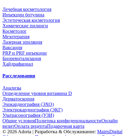
Лечебная косметология
Инъекции ботулина
Эстетическая косметология
Химические пилинги
Косметолог
Мезотерапия
Лазерная эпиляция
Ваксация
PRP и PRF инъекции
Биоревитализация
Хайдрафациал
Расследования
Анализы
Определение уровня витамина D
Дерматоскопия
Эхокардиография (ЭХО)
Электрокардиография (ЭКГ)
Ультрасонография (УЗИ)
Общие условия
Политика конфиденциальности
Онлайн
визит
Оплата рецепта
Подарочная карта
©
2026
Adoria |
Разработка & Обслуживание:
MairisDigital