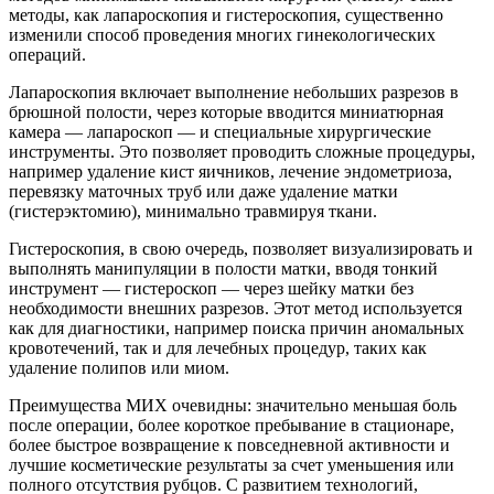
методы, как лапароскопия и гистероскопия, существенно
изменили способ проведения многих гинекологических
операций.
Лапароскопия включает выполнение небольших разрезов в
брюшной полости, через которые вводится миниатюрная
камера — лапароскоп — и специальные хирургические
инструменты. Это позволяет проводить сложные процедуры,
например удаление кист яичников, лечение эндометриоза,
перевязку маточных труб или даже удаление матки
(гистерэктомию), минимально травмируя ткани.
Гистероскопия, в свою очередь, позволяет визуализировать и
выполнять манипуляции в полости матки, вводя тонкий
инструмент — гистероскоп — через шейку матки без
необходимости внешних разрезов. Этот метод используется
как для диагностики, например поиска причин аномальных
кровотечений, так и для лечебных процедур, таких как
удаление полипов или миом.
Преимущества МИХ очевидны: значительно меньшая боль
после операции, более короткое пребывание в стационаре,
более быстрое возвращение к повседневной активности и
лучшие косметические результаты за счет уменьшения или
полного отсутствия рубцов. С развитием технологий,