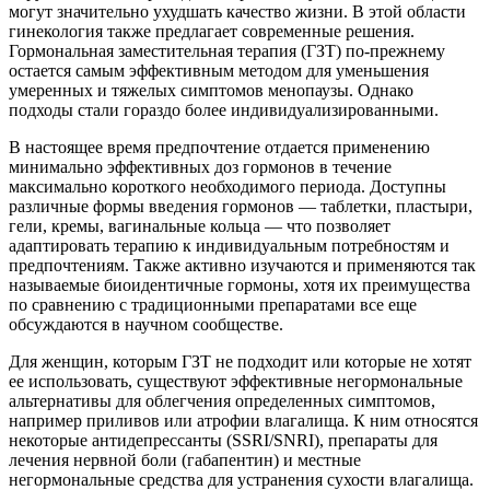
могут значительно ухудшать качество жизни. В этой области
гинекология также предлагает современные решения.
Гормональная заместительная терапия (ГЗТ) по-прежнему
остается самым эффективным методом для уменьшения
умеренных и тяжелых симптомов менопаузы. Однако
подходы стали гораздо более индивидуализированными.
В настоящее время предпочтение отдается применению
минимально эффективных доз гормонов в течение
максимально короткого необходимого периода. Доступны
различные формы введения гормонов — таблетки, пластыри,
гели, кремы, вагинальные кольца — что позволяет
адаптировать терапию к индивидуальным потребностям и
предпочтениям. Также активно изучаются и применяются так
называемые биоидентичные гормоны, хотя их преимущества
по сравнению с традиционными препаратами все еще
обсуждаются в научном сообществе.
Для женщин, которым ГЗТ не подходит или которые не хотят
ее использовать, существуют эффективные негормональные
альтернативы для облегчения определенных симптомов,
например приливов или атрофии влагалища. К ним относятся
некоторые антидепрессанты (SSRI/SNRI), препараты для
лечения нервной боли (габапентин) и местные
негормональные средства для устранения сухости влагалища.