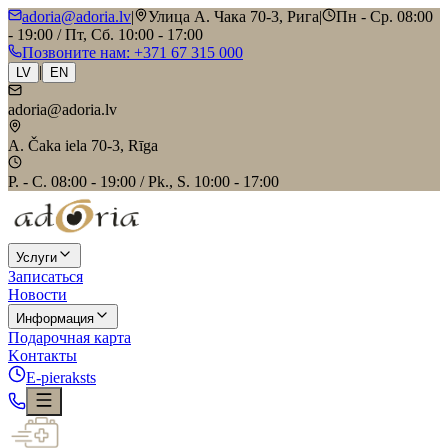
adoria@adoria.lv
|
Улица А. Чака 70-3, Рига
|
Пн - Ср. 08:00
- 19:00 / Пт, Сб. 10:00 - 17:00
Позвоните нам
: +371 67 315 000
|
LV
EN
adoria@adoria.lv
A. Čaka iela 70-3, Rīga
P. - C. 08:00 - 19:00 / Pk., S. 10:00 - 17:00
Услуги
Записаться
Новости
Информация
Подарочная карта
Kонтакты
E-pieraksts