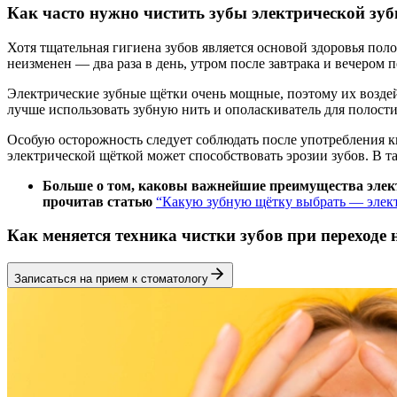
Как часто нужно чистить зубы электрической зу
Хотя тщательная гигиена зубов является основой здоровья поло
неизменен — два раза в день, утром после завтрака и вечером п
Электрические зубные щётки очень мощные, поэтому их воздейс
лучше использовать зубную нить и ополаскиватель для полости
Особую осторожность следует соблюдать после употребления ки
электрической щёткой может способствовать эрозии зубов. В т
Больше о том, каковы важнейшие преимущества электр
прочитав статью
“Какую зубную щётку выбрать — элек
Как меняется техника чистки зубов при переходе 
Записаться на прием к стоматологу