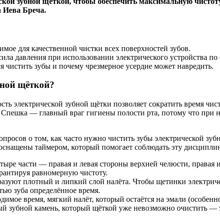
еской зубной щёткой, чтобы обеспечить максимальную чистоту
 Иева Бреча.
имое для качественной чистки всех поверхностей зубов.
сила давления при использовании электрического устройства по
ся чистить зубы и почему чрезмерное усердие может навредить.
бной щёткой?
ь электрической зубной щётки позволяет сократить время чистк
. Спешка — главный враг гигиены полости рта, потому что при 
просов о том, как часто нужно чистить зубы электрической зуб
оснащены таймером, который помогает соблюдать эту дисциплину
четыре части — правая и левая стороны верхней челюсти, правая
арантируя равномерную чистоту.
разуют плотный и липкий слой налёта. Чтобы щетинки электрич
тью зуба определённое время.
димое время, мягкий налёт, который остаётся на эмали (особенно
ый зубной камень, который щёткой уже невозможно очистить — 