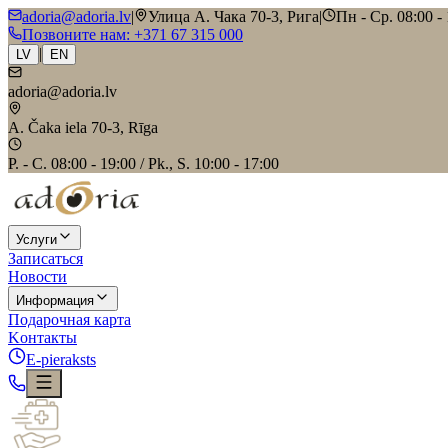
adoria@adoria.lv
|
Улица А. Чака 70-3, Рига
|
Пн - Ср. 08:00 - 
Позвоните нам
: +371 67 315 000
|
LV
EN
adoria@adoria.lv
A. Čaka iela 70-3, Rīga
P. - C. 08:00 - 19:00 / Pk., S. 10:00 - 17:00
Услуги
Записаться
Новости
Информация
Подарочная карта
Kонтакты
E-pieraksts