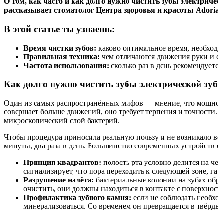
О том, как часто и как долго нужно чистить зубы электрич
рассказывает стоматолог Центра здоровья и красоты Adoria
В этой статье ты узнаешь:
Время чистки зубов:
каково оптимальное время, необход
Правильная техника:
чем отличаются движения руки и 
Частота использования:
сколько раз в день рекомендует
Как долго нужно чистить зубы электрической зу
Один из самых распространённых мифов — мнение, что мощност
совершает больше движений, оно требует терпения и точности
микроскопический слой бактерий.
Чтобы процедура приносила реальную пользу и не возникало во
минуты, два раза в день. Большинство современных устройств 
Принцип квадрантов:
полость рта условно делится на 
сигнализирует, что пора переходить к следующей зоне, г
Разрушение налёта:
бактериальные колонии на зубах об
очистить, они должны находиться в контакте с поверхнос
Профилактика зубного камня:
если не соблюдать необхо
минерализоваться. Со временем он превращается в твёрд