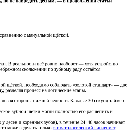
, но не навредить дёснам, — в продолжении статьи
 сравнению с мануальной щёткой.
и. В реальности всё ровно наоборот — хотя устройство
небрежном скольжении по зубному ряду остаётся
ной щёткой, необходимо соблюдать «золотой стандарт» — две
, разделяя процесс на логические этапы.
 и левая стороны нижней челюсти. Каждые 30 секунд таймер
еской зубной щётки могли полностью его расщепить и
 у дёсен и коренных зубов), в течение 24–48 часов начинает
это может сделать только
стоматологический гигиенист
.