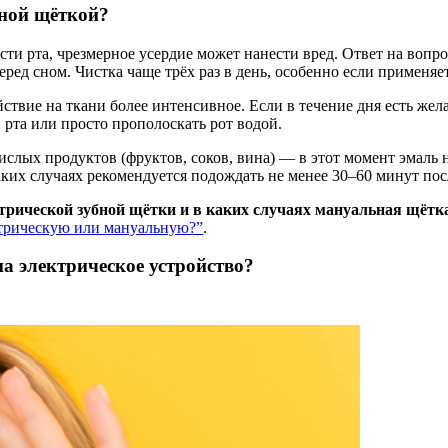
бной щёткой?
сти рта, чрезмерное усердие может нанести вред. Ответ на вопр
еред сном. Чистка чаще трёх раз в день, особенно если применяе
твие на ткани более интенсивное. Если в течение дня есть жел
 рта или просто прополоскать рот водой.
слых продуктов (фруктов, соков, вина) — в этот момент эмаль 
аких случаях рекомендуется подождать не менее 30–60 минут пос
ической зубной щётки и в каких случаях мануальная щётка 
трическую или мануальную?”
.
на электрическое устройство?