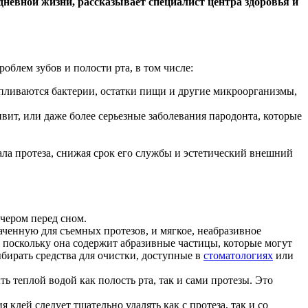
невной жизни, рассказывает специалист центра здоровья и
блем зубов и полости рта, в том числе:
капливаются бактерии, остатки пищи и другие микроорганизмы,
вит, или даже более серьезные заболевания пародонта, которые
ла протеза, снижая срок его службы и эстетический внешний
ечером перед сном.
ченную для съемных протезов, и мягкое, неабразивное
, поскольку она содержит абразивные частицы, которые могут
бирать средства для очистки, доступные в
стоматологиях
или
ь теплой водой как полость рта, так и сами протезы. Это
 клей следует тщательно удалять как с протеза, так и со