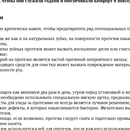
чтобы они служили годами и обеспечивали комфорт в повсед
ми
 критически важен, чтобы предотвратить ряд потенциальных про
ак же как и на натуральных зубах, на поверхности протезов на
ень;
ена зубных протезов может вызвать воспаление десен или гинги
вье;
рий на протезах является частой причиной неприятного запаха;
одящих средств для очистки может вызвать повреждение материа
олости рта.
щать как минимум два раза в день, утром перед установкой и в
а необходимо использовать специальную мягкую щетку, предназна
ты для ухода за протезами не всегда является лучшим решением
ские дефекты, в которых накапливаются бактерии. Желательно вы
тезов.
пищи, если возможно, протезы следует снять и тщательно промыт
ние налета.
ов используется клей для протезов, после каждого использования