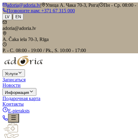
adoria@adoria.lv
|
Улица А. Чака 70-3, Рига
|
Пн - Ср. 08:00 - 
Позвоните нам
: +371 67 315 000
|
LV
EN
adoria@adoria.lv
A. Čaka iela 70-3, Rīga
P. - C. 08:00 - 19:00 / Pk., S. 10:00 - 17:00
Услуги
Записаться
Новости
Информация
Подарочная карта
Kонтакты
E-pieraksts