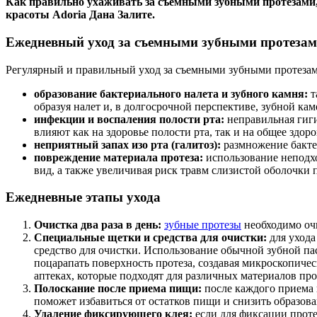
Как правильно ухаживать за съемными зубными протезами, 
красоты Adoria Дана Залите.
Ежедневный уход за съемными зубными протеза
Регулярный и правильный уход за съемными зубными протезами
образование бактериального налета и зубного камня:
т
образуя налет и, в долгосрочной перспективе, зубной кам
инфекции и воспаления полости рта:
неправильная гиги
влияют как на здоровье полости рта, так и на общее здоро
неприятный запах изо рта (галитоз):
размножение бакте
повреждение материала протеза:
использование неподх
вид, а также увеличивая риск травм слизистой оболочки п
Ежедневные этапы ухода
Очистка два раза в день:
зубные протезы
необходимо очи
Специальные щетки и средства для очистки:
для уход
средство для очистки. Использование обычной зубной пас
поцарапать поверхность протеза, создавая микроскопиче
аптеках, которые подходят для различных материалов про
Полоскание после приема пищи:
после каждого приема 
поможет избавиться от остатков пищи и снизить образова
Удаление фиксирующего клея:
если для фиксации протез