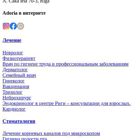
A. Čaka iela 70-3, Rīga
Adoria в интернете
Лечение
Невролог
Физиотерапевт
Врач по гигиене труда и профессиональным заболеваниям
Дерматолог
Семейный врач
Гинеколог
Вакцинация
Трихолог
Нейрохирург
Эндокринолог в центре Риги – консультации для взрослых.
Кардиолог
Стоматология
Лечение корневых каналов под микроскопом
Гигиена полости рта