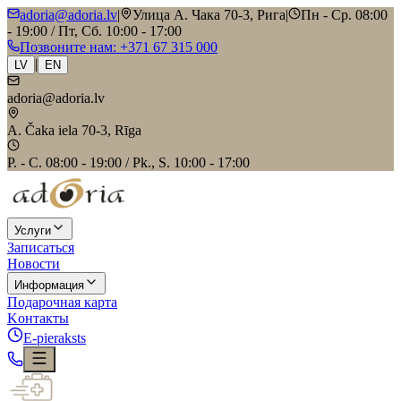
adoria@adoria.lv
|
Улица А. Чака 70-3, Рига
|
Пн - Ср. 08:00
- 19:00 / Пт, Сб. 10:00 - 17:00
Позвоните нам
: +371 67 315 000
|
LV
EN
adoria@adoria.lv
A. Čaka iela 70-3, Rīga
P. - C. 08:00 - 19:00 / Pk., S. 10:00 - 17:00
Услуги
Записаться
Новости
Информация
Подарочная карта
Kонтакты
E-pieraksts