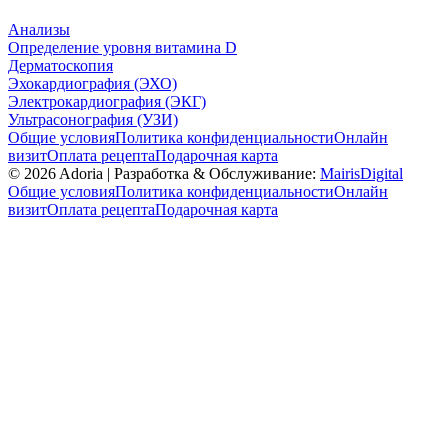
Анализы
Определение уровня витамина D
Дерматоскопия
Эхокардиография (ЭХО)
Электрокардиография (ЭКГ)
Ультрасонография (УЗИ)
Общие условия
Политика конфиденциальности
Онлайн
визит
Оплата рецепта
Подарочная карта
©
2026
Adoria |
Разработка & Обслуживание:
MairisDigital
Общие условия
Политика конфиденциальности
Онлайн
визит
Оплата рецепта
Подарочная карта