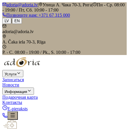
adoria@adoria.lv
|
Улица А. Чака 70-3, Рига
|
Пн - Ср. 08:00
- 19:00 / Пт, Сб. 10:00 - 17:00
Позвоните нам
: +371 67 315 000
|
LV
EN
adoria@adoria.lv
A. Čaka iela 70-3, Rīga
P. - C. 08:00 - 19:00 / Pk., S. 10:00 - 17:00
Услуги
Записаться
Новости
Информация
Подарочная карта
Kонтакты
E-pieraksts