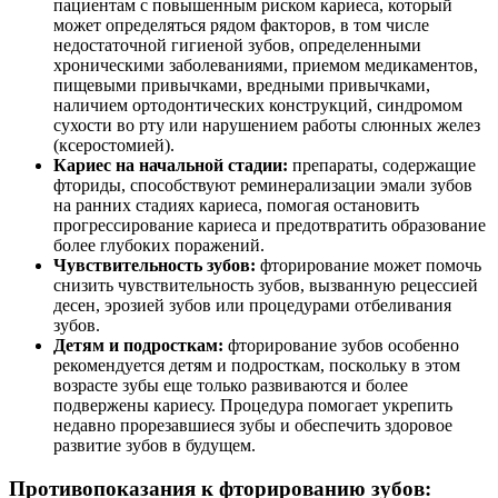
пациентам с повышенным риском кариеса, который
может определяться рядом факторов, в том числе
недостаточной гигиеной зубов, определенными
хроническими заболеваниями, приемом медикаментов,
пищевыми привычками, вредными привычками,
наличием ортодонтических конструкций, синдромом
сухости во рту или нарушением работы слюнных желез
(ксеростомией).
Кариес на начальной стадии:
препараты, содержащие
фториды, способствуют реминерализации эмали зубов
на ранних стадиях кариеса, помогая остановить
прогрессирование кариеса и предотвратить образование
более глубоких поражений.
Чувствительность зубов:
фторирование может помочь
снизить чувствительность зубов, вызванную рецессией
десен, эрозией зубов или процедурами отбеливания
зубов.
Детям и подросткам:
фторирование зубов особенно
рекомендуется детям и подросткам, поскольку в этом
возрасте зубы еще только развиваются и более
подвержены кариесу. Процедура помогает укрепить
недавно прорезавшиеся зубы и обеспечить здоровое
развитие зубов в будущем.
Противопоказания к фторированию зубов: