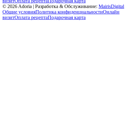
визит
Оплата рецепта
Подарочная карта
©
2026
Adoria |
Разработка & Обслуживание:
MairisDigital
Общие условия
Политика конфиденциальности
Онлайн
визит
Оплата рецепта
Подарочная карта