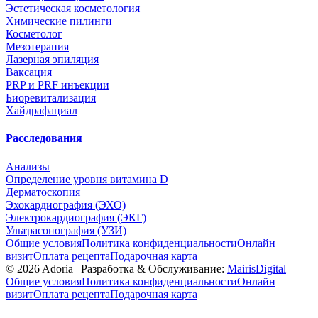
Эстетическая косметология
Химические пилинги
Косметолог
Мезотерапия
Лазерная эпиляция
Ваксация
PRP и PRF инъекции
Биоревитализация
Хайдрафациал
Расследования
Анализы
Определение уровня витамина D
Дерматоскопия
Эхокардиография (ЭХО)
Электрокардиография (ЭКГ)
Ультрасонография (УЗИ)
Общие условия
Политика конфиденциальности
Онлайн
визит
Оплата рецепта
Подарочная карта
©
2026
Adoria |
Разработка & Обслуживание:
MairisDigital
Общие условия
Политика конфиденциальности
Онлайн
визит
Оплата рецепта
Подарочная карта