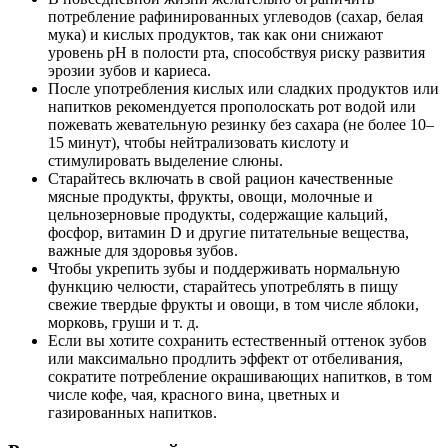
потребление рафинированных углеводов (сахар, белая
мука) и кислых продуктов, так как они снижают
уровень pH в полости рта, способствуя риску развития
эрозии зубов и кариеса.
После употребления кислых или сладких продуктов или
напитков рекомендуется прополоскать рот водой или
пожевать жевательную резинку без сахара (не более 10–
15 минут), чтобы нейтрализовать кислоту и
стимулировать выделение слюны.
Старайтесь включать в свой рацион качественные
мясные продукты, фрукты, овощи, молочные и
цельнозерновые продукты, содержащие кальций,
фосфор, витамин D и другие питательные вещества,
важные для здоровья зубов.
Чтобы укрепить зубы и поддерживать нормальную
функцию челюсти, старайтесь употреблять в пищу
свежие твердые фрукты и овощи, в том числе яблоки,
морковь, груши и т. д.
Если вы хотите сохранить естественный оттенок зубов
или максимально продлить эффект от отбеливания,
сократите потребление окрашивающих напитков, в том
числе кофе, чая, красного вина, цветных и
газированных напитков.