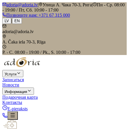
adoria@adoria.lv
|
Улица А. Чака 70-3, Рига
|
Пн - Ср. 08:00
- 19:00 / Пт, Сб. 10:00 - 17:00
Позвоните нам
: +371 67 315 000
|
LV
EN
adoria@adoria.lv
A. Čaka iela 70-3, Rīga
P. - C. 08:00 - 19:00 / Pk., S. 10:00 - 17:00
Услуги
Записаться
Новости
Информация
Подарочная карта
Kонтакты
E-pieraksts