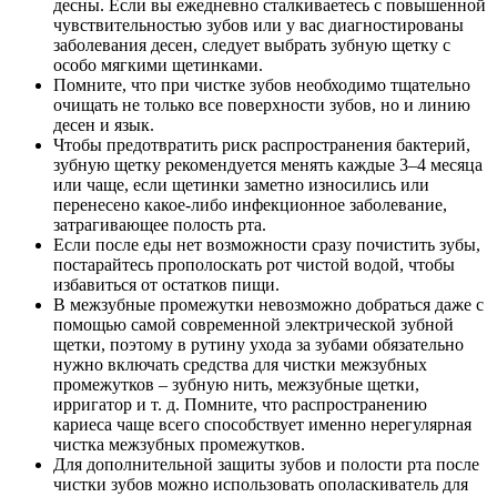
десны. Если вы ежедневно сталкиваетесь с повышенной
чувствительностью зубов или у вас диагностированы
заболевания десен, следует выбрать зубную щетку с
особо мягкими щетинками.
Помните, что при чистке зубов необходимо тщательно
очищать не только все поверхности зубов, но и линию
десен и язык.
Чтобы предотвратить риск распространения бактерий,
зубную щетку рекомендуется менять каждые 3–4 месяца
или чаще, если щетинки заметно износились или
перенесено какое-либо инфекционное заболевание,
затрагивающее полость рта.
Если после еды нет возможности сразу почистить зубы,
постарайтесь прополоскать рот чистой водой, чтобы
избавиться от остатков пищи.
В межзубные промежутки невозможно добраться даже с
помощью самой современной электрической зубной
щетки, поэтому в рутину ухода за зубами обязательно
нужно включать средства для чистки межзубных
промежутков – зубную нить, межзубные щетки,
ирригатор и т. д. Помните, что распространению
кариеса чаще всего способствует именно нерегулярная
чистка межзубных промежутков.
Для дополнительной защиты зубов и полости рта после
чистки зубов можно использовать ополаскиватель для