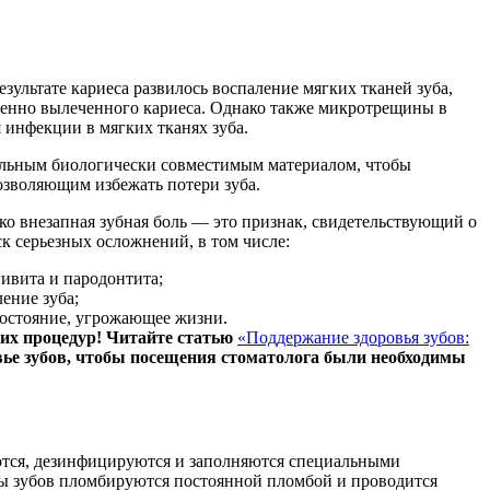
езультате кариеса развилось воспаление мягких тканей зуба,
еменно вылеченного кариеса. Однако также микротрещины в
 инфекции в мягких тканях зуба.
альным биологически совместимым материалом, чтобы
озволяющим избежать потери зуба.
о внезапная зубная боль — это признак, свидетельствующий о
к серьезных осложнений, в том числе:
ивита и пародонтита;
ение зуба;
состояние, угрожающее жизни.
их процедур! Читайте статью
«Поддержание здоровья зубов:
овье зубов, чтобы посещения стоматолога были необходимы
аются, дезинфицируются и заполняются специальными
алы зубов пломбируются постоянной пломбой и проводится