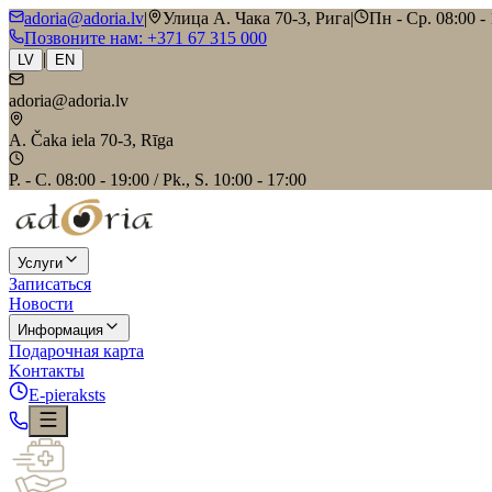
adoria@adoria.lv
|
Улица А. Чака 70-3, Рига
|
Пн - Ср. 08:00 - 
Позвоните нам
: +371 67 315 000
|
LV
EN
adoria@adoria.lv
A. Čaka iela 70-3, Rīga
P. - C. 08:00 - 19:00 / Pk., S. 10:00 - 17:00
Услуги
Записаться
Новости
Информация
Подарочная карта
Kонтакты
E-pieraksts