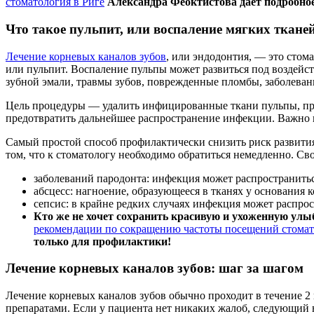
стоматология в Риге
Александра Феоктистова дает подробное
Что такое пульпит, или воспаление мягких тканей
Лечение корневых каналов зубов
, или эндодонтия, — это стома
или пульпит. Воспаление пульпы может развиться под воздейс
зубной эмали, травмы зубов, поврежденные пломбы, заболеван
Цель процедуры — удалить инфицированные ткани пульпы, пр
предотвратить дальнейшее распространение инфекции. Важно п
Самый простой способ профилактически снизить риск развития
том, что к стоматологу необходимо обратиться немедленно. Св
заболеваний пародонта: инфекция может распространить
абсцесс: нагноение, образующееся в тканях у основания к
сепсис: в крайне редких случаях инфекция может распро
Кто же не хочет сохранить красивую и ухоженную улы
рекомендации по сокращению частоты посещений стомат
только для профилактики!
Лечение корневых каналов зубов: шаг за шагом
Лечение корневых каналов зубов обычно проходит в течение 2
препаратами. Если у пациента нет никаких жалоб, следующий 