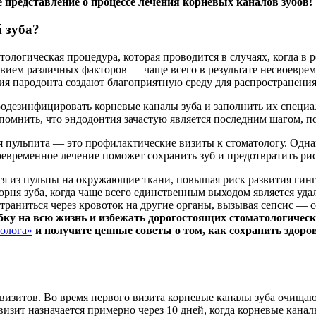
 представление о процессе лечения корневых каналов зубов!
 зуба?
тологическая процедура, которая проводится в случаях, когда в р
твием различных факторов — чаще всего в результате несвоевр
ия пародонта создают благоприятную среду для распространения
одезинфицировать корневые каналы зуба и заполнить их специ
омнить, что эндодонтия зачастую является последним шагом, п
 пульпита — это профилактические визиты к стоматологу. Однак
оевременное лечение поможет сохранить зуб и предотвратить рис
ся из пульпы на окружающие ткани, повышая риск развития гинг
орня зуба, когда чаще всего единственным выходом является удал
страниться через кровоток на другие органы, вызывая сепсис — 
бку на всю жизнь и избежать дорогостоящих стоматологическ
олога»
и получите ценные советы о том, как сохранить здор
 визитов. Во время первого визита корневые каналы зуба очищ
визит назначается примерно через 10 дней, когда корневые кан