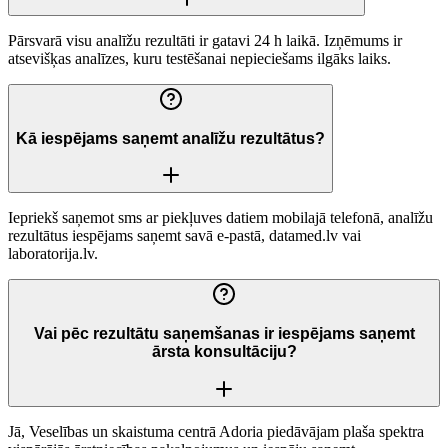
Pārsvarā visu analīžu rezultāti ir gatavi 24 h laikā. Izņēmums ir
atsevišķas analīzes, kuru testēšanai nepieciešams ilgāks laiks.
Kā iespējams saņemt analīžu rezultātus?
Iepriekš saņemot sms ar piekļuves datiem mobilajā telefonā, analīžu
rezultātus iespējams saņemt savā e-pastā, datamed.lv vai
laboratorija.lv.
Vai pēc rezultātu saņemšanas ir iespējams saņemt
ārsta konsultāciju?
Jā, Veselības un skaistuma centrā Adoria piedāvājam plaša spektra