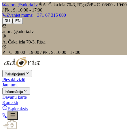
adoria@adoria.lv
|
A. Čaka iela 70-3, Rīga
|
P - C. 08:00 - 19:00
/ Pk., S. 10:00 - 17:00
Zvaniet mums
: +371 67 315 000
|
RU
EN
adoria@adoria.lv
A. Čaka iela 70-3, Rīga
P. - C. 08:00 - 19:00 / Pk., S. 10:00 - 17:00
Pakalpojumi
Piesaki vizīti
Jaunumi
Informācija
Dāvanu karte
Kontakti
E-pieraksts