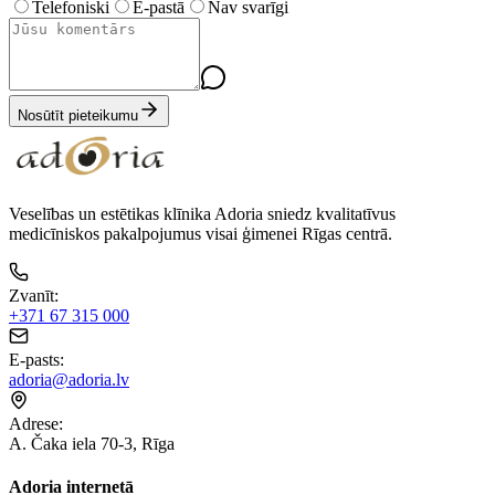
Telefoniski
E-pastā
Nav svarīgi
Nosūtīt pieteikumu
Veselības un estētikas klīnika Adoria sniedz kvalitatīvus
medicīniskos pakalpojumus visai ģimenei Rīgas centrā.
Zvanīt
:
+371 67 315 000
E-pasts
:
adoria@adoria.lv
Adrese
:
A. Čaka iela 70-3, Rīga
Adoria internetā