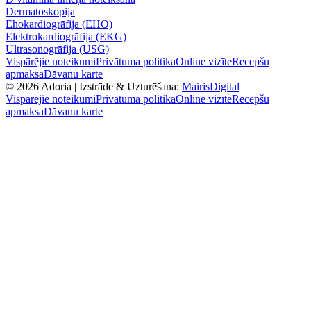
Dermatoskopija
Ehokardiogrāfija (EHO)
Elektrokardiogrāfija (EKG)
Ultrasonogrāfija (USG)
Vispārējie noteikumi
Privātuma politika
Online vizīte
Recepšu
apmaksa
Dāvanu karte
©
2026
Adoria |
Izstrāde & Uzturēšana:
MairisDigital
Vispārējie noteikumi
Privātuma politika
Online vizīte
Recepšu
apmaksa
Dāvanu karte