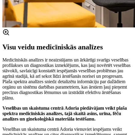
Visu veidu medicīniskās analīzes
Medicīniskās analīzes ir neaizstājams un ārkārtīgi svarīgs veselības
profilakses un diagnostikas izmeklējums, kas ļauj novērtēt veselības
stāvokli, savlaicīgi konstatēt iespējamās veselības problēmas jau
agrīnā stadijā, kā arī sekot līdzi ārstēšanās norisei un progresam.
Plaša spektra analīzes sniedz detalizētu informāciju par dažādiem
orgānu un sistēmu darbības parametriem, kas ārstiem ļauj pieņemt
precīzus diagnostikas lēmumus un izstrādāt efektīvu ārstēšanas
plānu.
Veselības un skaistuma centrā Adoria piedāvājam veikt plaša
spektra medicīniskās analīzes, tajā skaitā asins, urīna, fēču
analīzes un ginekoloģiskā materiāla testēšanu.
Veselības un skaistuma centrā Adoria vienuviet iespējams veikt
medicīniskās analīzes un citus diagnostikas izmeklējumus, saņemt