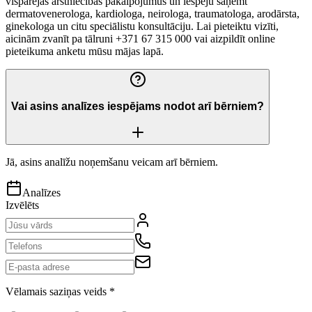
vispārējās ārstniecības pakalpojumus un iespēju saņemt
dermatovenerologa, kardiologa, neirologa, traumatologa, arodārsta,
ginekologa un citu speciālistu konsultāciju. Lai pieteiktu vizīti,
aicinām zvanīt pa tālruni +371 67 315 000 vai aizpildīt online
pieteikuma anketu mūsu mājas lapā.
Vai asins analīzes iespējams nodot arī bērniem?
Jā, asins analīžu noņemšanu veicam arī bērniem.
Analīzes
Izvēlēts
Vēlamais saziņas veids
*