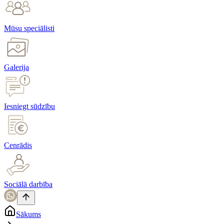
Mūsu speciālisti
Galerija
Iesniegt sūdzību
Cenrādis
Sociālā darbība
Sākums