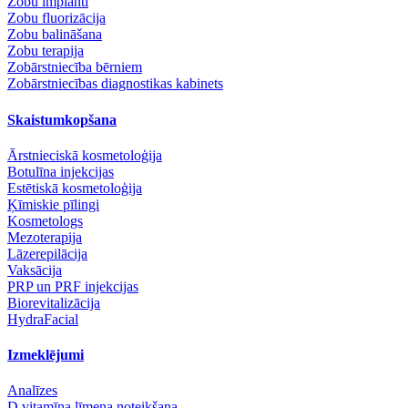
Zobu implanti
Zobu fluorizācija
Zobu balināšana
Zobu terapija
Zobārstniecība bērniem
Zobārstniecības diagnostikas kabinets
Skaistumkopšana
Ārstnieciskā kosmetoloģija
Botulīna injekcijas
Estētiskā kosmetoloģija
Ķīmiskie pīlingi
Kosmetologs
Mezoterapija
Lāzerepilācija
Vaksācija
PRP un PRF injekcijas
Biorevitalizācija
HydraFacial
Izmeklējumi
Analīzes
D vitamīna līmeņa noteikšana