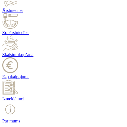
Ārstniecība
Zobārstniecība
Skaistumkopšana
E-pakalpojumi
Izmeklējumi
Par mums