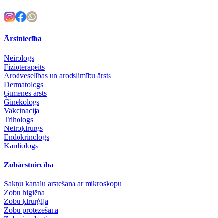
Ārstniecība
Neirologs
Fizioterapeits
Arodveselības un arodslimību ārsts
Dermatologs
Ģimenes ārsts
Ginekologs
Vakcinācija
Trihologs
Neiroķirurgs
Endokrinologs
Kardiologs
Zobārstniecība
Sakņu kanālu ārstēšana ar mikroskopu
Zobu higiēna
Zobu ķirurģija
Zobu protezēšana