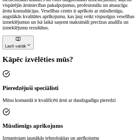
vispārējās ārstniecības pakalpojumus, profesionālu un atsaucīgu
ārstu konsultācijas. Veselības centrs ir aprīkots ar mūsdienīgu,
augstākās kvalitātes aprīkojumu, kas ļauj veikt vispusīgus veselības
izmeklējumus un īsā laikā saņemt maksimāli precīzus analīžu un
izmeklējumu rezultātus.
Lasīt vairāk
Kāpēc izvēlēties mūs?
Pieredzējuši speciālisti
Mūsu komandā ir kvalificēti ārsti ar daudzgadīgu pieredzi
Mūsdienīgs aprīkojums
Izmantojam jaunākās tehnoloģijas un aprīkojumu