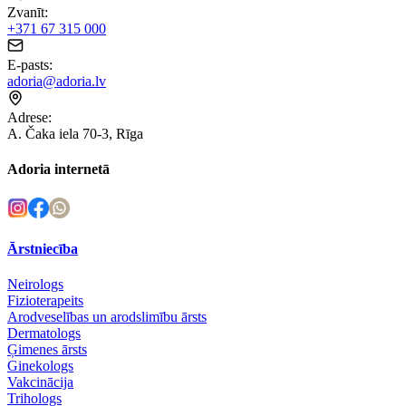
Zvanīt
:
+371 67 315 000
E-pasts
:
adoria@adoria.lv
Adrese
:
A. Čaka iela 70-3, Rīga
Adoria internetā
Ārstniecība
Neirologs
Fizioterapeits
Arodveselības un arodslimību ārsts
Dermatologs
Ģimenes ārsts
Ginekologs
Vakcinācija
Trihologs