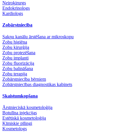
Neiroķirurgs
Endokrinologs
Kardiologs
Zobārstniecība
Sakņu kanālu ārstēšana ar mikroskopu
Zobu higiēna
Zobu ķirurģija
Zobu protezēšana
Zobu implanti
Zobu fluorizācija
Zobu balināšana
Zobu terapija
Zobārstniecība bērniem
Zobārstniecības diagnostikas kabinets
Skaistumkopšana
Ārstnieciskā kosmetoloģija
Botulīna injekcijas
Estētiskā kosmetoloģija
Ķīmiskie pīlingi
Kosmetologs