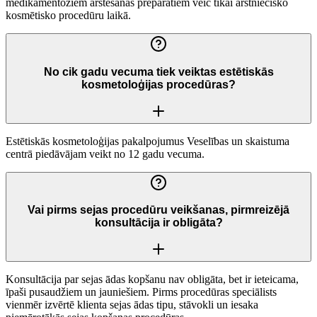
medikamentoziem ārstēšanas preparātiem veic tikai ārstniecisko
kosmētisko procedūru laikā.
No cik gadu vecuma tiek veiktas estētiskās
kosmetoloģijas procedūras?
Estētiskās kosmetoloģijas pakalpojumus Veselības un skaistuma
centrā piedāvājam veikt no 12 gadu vecuma.
Vai pirms sejas procedūru veikšanas, pirmreizējā
konsultācija ir obligāta?
Konsultācija par sejas ādas kopšanu nav obligāta, bet ir ieteicama,
īpaši pusaudžiem un jauniešiem. Pirms procedūras speciālists
vienmēr izvērtē klienta sejas ādas tipu, stāvokli un iesaka