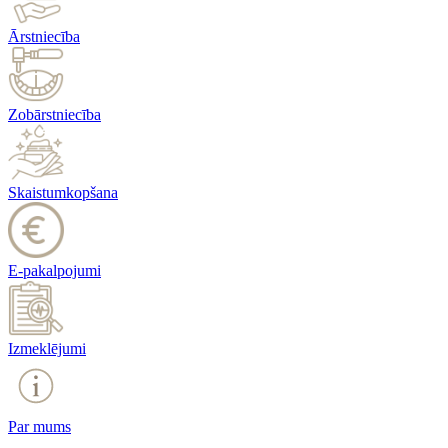
Ārstniecība
Zobārstniecība
Skaistumkopšana
E-pakalpojumi
Izmeklējumi
Par mums