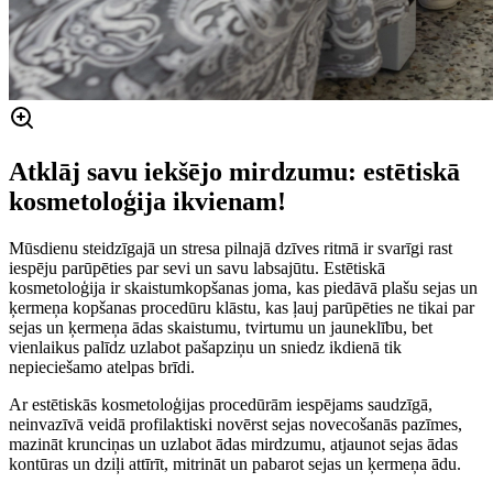
Atklāj savu iekšējo mirdzumu: estētiskā
kosmetoloģija ikvienam!
Mūsdienu steidzīgajā un stresa pilnajā dzīves ritmā ir svarīgi rast
iespēju parūpēties par sevi un savu labsajūtu. Estētiskā
kosmetoloģija ir skaistumkopšanas joma, kas piedāvā plašu sejas un
ķermeņa kopšanas procedūru klāstu, kas ļauj parūpēties ne tikai par
sejas un ķermeņa ādas skaistumu, tvirtumu un jauneklību, bet
vienlaikus palīdz uzlabot pašapziņu un sniedz ikdienā tik
nepieciešamo atelpas brīdi.
Ar estētiskās kosmetoloģijas procedūrām iespējams saudzīgā,
neinvazīvā veidā profilaktiski novērst sejas novecošanās pazīmes,
mazināt krunciņas un uzlabot ādas mirdzumu, atjaunot sejas ādas
kontūras un dziļi attīrīt, mitrināt un pabarot sejas un ķermeņa ādu.