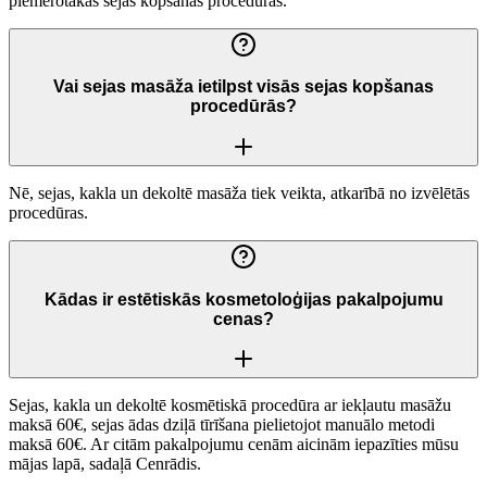
piemērotākās sejas kopšanas procedūras.
Vai sejas masāža ietilpst visās sejas kopšanas
procedūrās?
Nē, sejas, kakla un dekoltē masāža tiek veikta, atkarībā no izvēlētās
procedūras.
Kādas ir estētiskās kosmetoloģijas pakalpojumu
cenas?
Sejas, kakla un dekoltē kosmētiskā procedūra ar iekļautu masāžu
maksā 60€, sejas ādas dziļā tīrīšana pielietojot manuālo metodi
maksā 60€. Ar citām pakalpojumu cenām aicinām iepazīties mūsu
mājas lapā, sadaļā Cenrādis.