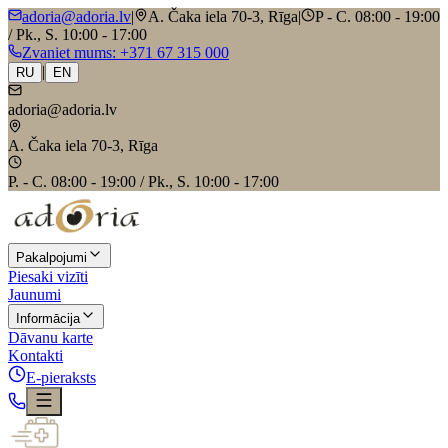
adoria@adoria.lv
|
A. Čaka iela 70-3, Rīga
|
P - C. 08:00 - 19:00
/ Pk., S. 10:00 - 17:00
Zvaniet mums
: +371 67 315 000
|
RU
EN
adoria@adoria.lv
A. Čaka iela 70-3, Rīga
P. - C. 08:00 - 19:00 / Pk., S. 10:00 - 17:00
Pakalpojumi
Piesaki vizīti
Jaunumi
Informācija
Dāvanu karte
Kontakti
E-pieraksts