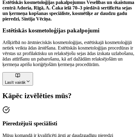
Estētiskās kosmetoloģijas pakalpojumus Veselības un skaistuma
centrā Adoria, Rīgā, A. Čaka ielā 70–3 piedāvā sertificēta sejas
un ķermeņa kopšanas speciāliste, kosmētiķe ar daudzu gadu
pieredzi, Sintija Vēciņa.
Estētiskās kosmetoloģijas pakalpojumi
Atšķirībā no ārstnieciskās kosmetoloģijas, estētiskajā kosmetoloģijā
netiek veikta ādas ārstēšana. Estētiskās kosmetoloģijas procedūras ir
vērstas uz profilaktisku un relaksējošu sejas ādas izskata uzlabošanu,
ādas attīrīšanu un pabarošanu, kā arī dažādām relaksējošām un
ķermeņa aprišu koriģējošām ķermeņa procedūrām.
Lasīt vairāk
Kāpēc izvēlēties mūs?
Pieredzējuši speciālisti
Mūsu komandā ir kvalificēti ārsti ar daudzgadīgu pieredzi