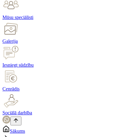
Mūsu speciālisti
Galerija
Iesniegt sūdzību
Cenrādis
Sociālā darbība
Sākums