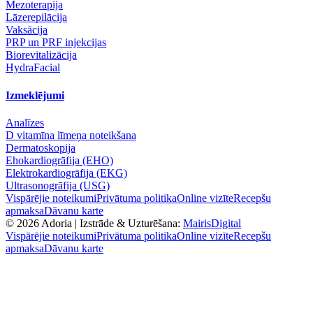
Mezoterapija
Lāzerepilācija
Vaksācija
PRP un PRF injekcijas
Biorevitalizācija
HydraFacial
Izmeklējumi
Analīzes
D vitamīna līmeņa noteikšana
Dermatoskopija
Ehokardiogrāfija (EHO)
Elektrokardiogrāfija (EKG)
Ultrasonogrāfija (USG)
Vispārējie noteikumi
Privātuma politika
Online vizīte
Recepšu
apmaksa
Dāvanu karte
©
2026
Adoria |
Izstrāde & Uzturēšana:
MairisDigital
Vispārējie noteikumi
Privātuma politika
Online vizīte
Recepšu
apmaksa
Dāvanu karte