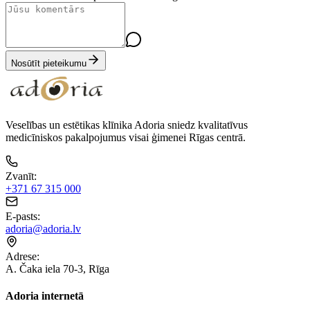
Nosūtīt pieteikumu
Veselības un estētikas klīnika Adoria sniedz kvalitatīvus
medicīniskos pakalpojumus visai ģimenei Rīgas centrā.
Zvanīt
:
+371 67 315 000
E-pasts
:
adoria@adoria.lv
Adrese
:
A. Čaka iela 70-3, Rīga
Adoria internetā