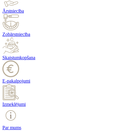
Ārstniecība
Zobārstniecība
Skaistumkopšana
E-pakalpojumi
Izmeklējumi
Par mums