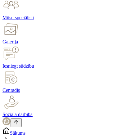
Mūsu speciālisti
Galerija
Iesniegt sūdzību
Cenrādis
Sociālā darbība
Sākums