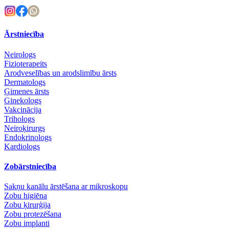
Ārstniecība
Neirologs
Fizioterapeits
Arodveselības un arodslimību ārsts
Dermatologs
Ģimenes ārsts
Ginekologs
Vakcinācija
Trihologs
Neiroķirurgs
Endokrinologs
Kardiologs
Zobārstniecība
Sakņu kanālu ārstēšana ar mikroskopu
Zobu higiēna
Zobu ķirurģija
Zobu protezēšana
Zobu implanti