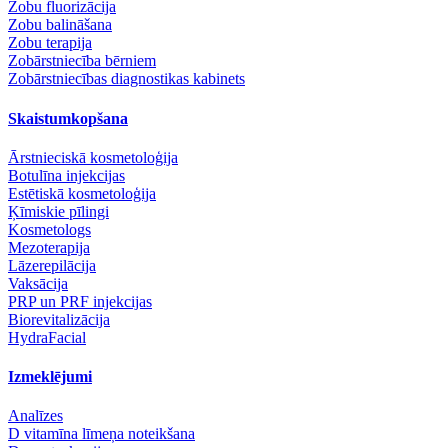
Zobu fluorizācija
Zobu balināšana
Zobu terapija
Zobārstniecība bērniem
Zobārstniecības diagnostikas kabinets
Skaistumkopšana
Ārstnieciskā kosmetoloģija
Botulīna injekcijas
Estētiskā kosmetoloģija
Ķīmiskie pīlingi
Kosmetologs
Mezoterapija
Lāzerepilācija
Vaksācija
PRP un PRF injekcijas
Biorevitalizācija
HydraFacial
Izmeklējumi
Analīzes
D vitamīna līmeņa noteikšana