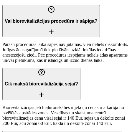
Vai biorevitalizācijas procedūra ir sāpīga?
Parasti procedūras laikā sāpes nav jūtamas, vien neliels diskomforts.
Jutīgas ādas gadījumā tiek piedāvāts uzklāt lokālas iedarbības
anestezējošu ziedi. Pēc procedūras iespējams neliels ādas apsārtums
un/vai pietūkums, kas ir īslaicīgs un izzūd dienas laikā.
Cik maksā biorevitalizācija sejai?
Biorevitalizācijas jeb hialuronskābes injekciju cenas ir atkarīga no
izvēlētās apstrādes zonas. Veselības un skaistuma centrā
biorevitalizācijas cena visai sejai ir 140 Eur, sejas un dekoltē zonai
200 Eur, acu zonai 60 Eur, kakla un dekoltē zonai 140 Eur.