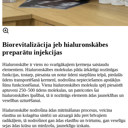
Biorevitalizācija jeb hialuronskābes
preparātu injekcijas
Hialuronskābe ir viens no svarīgākajiem ķermeņa saistaudu
elementiem. Hialuronskābes molekulas pilda ārkārtīgi nozīmīgas
funkcijas, tostarp, piesaista un notur ūdeni starpšūnu telpā, piedalās
ūdens transportēšanā ķermenī, nodrošina nepieciešamos apstākļus
šūnu funkcionēšanai. Viena hialuronskābes molekula spēj piesaistīt
aptuveni 250–500 ūdens molekulas, un pateicoties šai
hialuronskābes īpašībai, tā ir nozīmīgs elements ādas jauneklības un
veselības uzturēšanai.
Hialuronskābe nodrošina ādas mitrināšanas procesus, veicina
elastīna un kolagēna sintēzi un aizsargā ādu pret brīvajiem
radikāļiem, tā nodrošinot gan ādas elastību un tvirtumu, gan veselīgu
sejas ādas krāsu un mirdzošu, jauneklīgu izskatu.