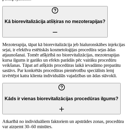
Kā biorevitalizācija atšķiras no mezoterapijas?
Mezoterapija, tāpat kā biorevitalizācija jeb hialuronskābes injekcijas
sejai, ir efektīva estētiskās kosmetoloģijas procedūra sejas ādas
atjaunošanai. Tomēr atšķirībā no biorevitalizācijas, mezoterapijas
kursa ilgums ir garāks un efekts parādās pēc vairāku procedūru
veikšanas. Tāpat arī atšķirās procedūras laikā ievadāmo preparātu
sastāvs. Par konkrētās procedūras piemērotību speciālists lemj
izvērtējot katra klienta individuālās vajadzības un ādas stāvokli.
Kāds ir vienas biorevitalizācijas procedūras ilgums?
Atkarībā no individuāliem faktoriem un apstrādes zonas, procedūra
var aizņemt 30–60 minūtes.