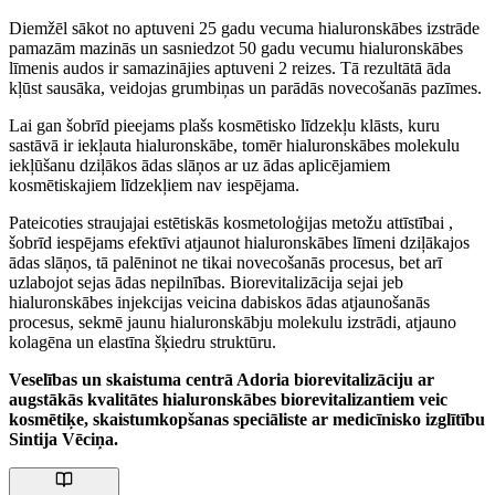
Diemžēl sākot no aptuveni 25 gadu vecuma hialuronskābes izstrāde
pamazām mazinās un sasniedzot 50 gadu vecumu hialuronskābes
līmenis audos ir samazinājies aptuveni 2 reizes. Tā rezultātā āda
kļūst sausāka, veidojas grumbiņas un parādās novecošanās pazīmes.
Lai gan šobrīd pieejams plašs kosmētisko līdzekļu klāsts, kuru
sastāvā ir iekļauta hialuronskābe, tomēr hialuronskābes molekulu
iekļūšanu dziļākos ādas slāņos ar uz ādas aplicējamiem
kosmētiskajiem līdzekļiem nav iespējama.
Pateicoties straujajai estētiskās kosmetoloģijas metožu attīstībai ,
šobrīd iespējams efektīvi atjaunot hialuronskābes līmeni dziļākajos
ādas slāņos, tā palēninot ne tikai novecošanās procesus, bet arī
uzlabojot sejas ādas nepilnības. Biorevitalizācija sejai jeb
hialuronskābes injekcijas veicina dabiskos ādas atjaunošanās
procesus, sekmē jaunu hialuronskābju molekulu izstrādi, atjauno
kolagēna un elastīna šķiedru struktūru.
Veselības un skaistuma centrā Adoria biorevitalizāciju ar
augstākās kvalitātes hialuronskābes biorevitalizantiem veic
kosmētiķe, skaistumkopšanas speciāliste ar medicīnisko izglītību
Sintija Vēciņa.