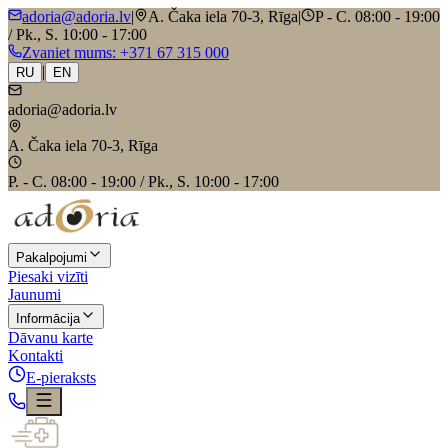
adoria@adoria.lv
|
A. Čaka iela 70-3, Rīga
|
P - C. 08:00 - 19:00
/ Pk., S. 10:00 - 17:00
Zvaniet mums
: +371 67 315 000
|
RU
EN
adoria@adoria.lv
A. Čaka iela 70-3, Rīga
P. - C. 08:00 - 19:00 / Pk., S. 10:00 - 17:00
Pakalpojumi
Piesaki vizīti
Jaunumi
Informācija
Dāvanu karte
Kontakti
E-pieraksts