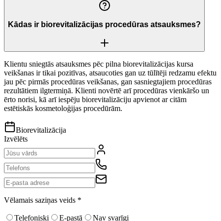
Kādas ir biorevitalizācijas procedūras atsauksmes?
Klientu sniegtās atsauksmes pēc pilna biorevitalizācijas kursa
veikšanas ir tikai pozitīvas, atsaucoties gan uz tūlītēji redzamu efektu
jau pēc pirmās procedūras veikšanas, gan sasniegtajiem procedūras
rezultātiem ilgtermiņā. Klienti novērtē arī procedūras vienkāršo un
ērto norisi, kā arī iespēju biorevitalizāciju apvienot ar citām
estētiskās kosmetoloģijas procedūrām.
Biorevitalizācija
Izvēlēts
Vēlamais saziņas veids
*
Telefoniski
E-pastā
Nav svarīgi