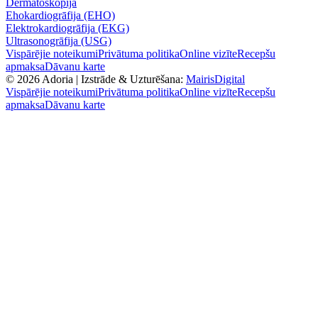
Dermatoskopija
Ehokardiogrāfija (EHO)
Elektrokardiogrāfija (EKG)
Ultrasonogrāfija (USG)
Vispārējie noteikumi
Privātuma politika
Online vizīte
Recepšu
apmaksa
Dāvanu karte
©
2026
Adoria |
Izstrāde & Uzturēšana:
MairisDigital
Vispārējie noteikumi
Privātuma politika
Online vizīte
Recepšu
apmaksa
Dāvanu karte