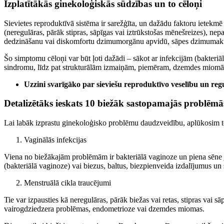
Izplatītākās ginekoloģiskās sūdzības un to cēloņi
Sievietes reproduktīvā sistēma ir sarežģīta, un dažādu faktoru ietekmē
(neregulāras, pārāk stipras, sāpīgas vai iztrūkstošas mēnešreizes), nep
dedzināšanu vai diskomfortu dzimumorgānu apvidū, sāpes dzimumakta 
Šo simptomu cēloņi var būt ļoti dažādi – sākot ar infekcijām (bakteri
sindromu, līdz pat strukturālām izmaiņām, piemēram, dzemdes miomām, o
Uzzini svarīgāko par sieviešu reproduktīvo veselību un reg
Detalizētāks ieskats 10 biežāk sastopamajās problēmā
Lai labāk izprastu ginekoloģisko problēmu daudzveidību, aplūkosim t
Vaginālās infekcijas
Viena no biežākajām problēmām ir bakteriālā vaginoze un piena sēne j
(bakteriālā vaginoze) vai biezus, baltus, biezpienveida izdalījumus un 
Menstruālā cikla traucējumi
Tie var izpausties kā neregulāras, pārāk biežas vai retas, stipras vai 
vairogdziedzera problēmas, endometrioze vai dzemdes miomas.