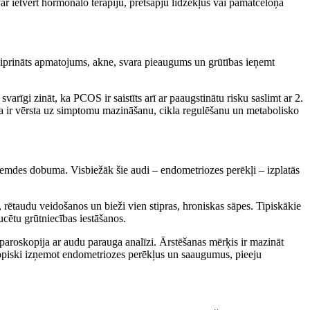
var ietvert hormonālo terapiju, pretsāpju līdzekļus vai pamatcēloņa
tiprināts apmatojums, akne, svara pieaugums un grūtības ieņemt
rīgi zināt, ka PCOS ir saistīts arī ar paaugstinātu risku saslimt ar 2.
ana ir vērsta uz simptomu mazināšanu, cikla regulēšanu un metabolisko
dzemdes dobuma. Visbiežāk šie audi – endometriozes perēkļi – izplatās
 rētaudu veidošanos un bieži vien stipras, hroniskas sāpes. Tipiskākie
ucētu grūtniecības iestāšanos.
laparoskopija ar audu parauga analīzi. Ārstēšanas mērķis ir mazināt
skopiski izņemot endometriozes perēkļus un saaugumus, pieeju