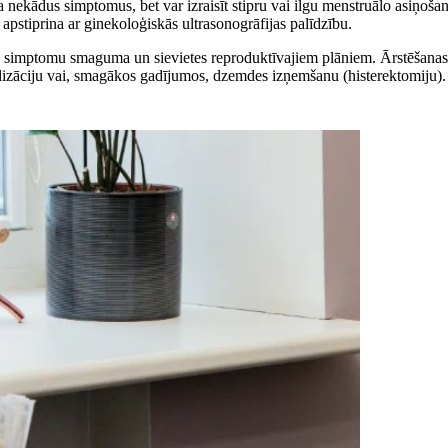
nekādus simptomus, bet var izraisīt stipru vai ilgu menstruālo asiņošanu
 apstiprina ar ginekoloģiskās ultrasonogrāfijas palīdzību.
, simptomu smaguma un sievietes reproduktīvajiem plāniem. Ārstēšanas
zāciju vai, smagākos gadījumos, dzemdes izņemšanu (histerektomiju).