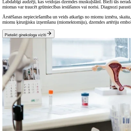
Labdabīgi audzēji, kas veidojas dzemdes muskuļslānī. Bieži tās nerada 
miomas var traucēt grūtniecības iestāšanos vai norisi. Diagnozi parasti
Ārstēšanas nepieciešamība un veids atkarīgs no miomu izmēra, skaita
miomu ķirurģisku izņemšanu (miomektomiju), dzemdes artēriju emboli
Pieteikt ginekologa vizīti