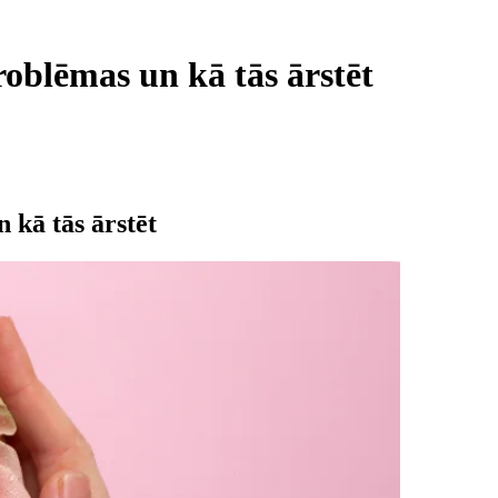
roblēmas un kā tās ārstēt
 kā tās ārstēt