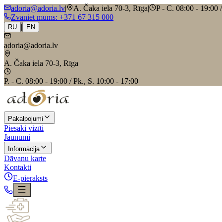
adoria@adoria.lv
|
A. Čaka iela 70-3, Rīga
|
P - C. 08:00 - 19:00 
Zvaniet mums
: +371 67 315 000
|
RU
EN
adoria@adoria.lv
A. Čaka iela 70-3, Rīga
P. - C. 08:00 - 19:00 / Pk., S. 10:00 - 17:00
Pakalpojumi
Piesaki vizīti
Jaunumi
Informācija
Dāvanu karte
Kontakti
E-pieraksts