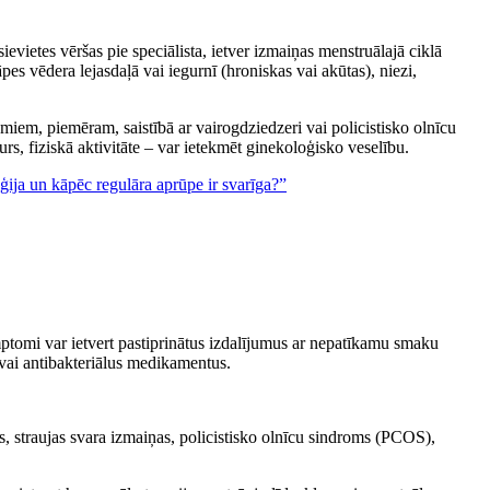
vietes vēršas pie speciālista, ietver izmaiņas menstruālajā ciklā
pes vēdera lejasdaļā vai iegurnī (hroniskas vai akūtas), niezi,
miem, piemēram, saistībā ar vairogdziedzeri vai policistisko olnīcu
s, fiziskā aktivitāte – var ietekmēt ginekoloģisko veselību.
ģija un kāpēc regulāra aprūpe ir svarīga?”
ptomi var ietvert pastiprinātus izdalījumus ar nepatīkamu smaku
u vai antibakteriālus medikamentus.
ss, straujas svara izmaiņas, policistisko olnīcu sindroms (PCOS),