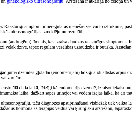
i un
ginekoloģisko ultrasonogrāfiju
. Ārstēšana ir atkarīga no cēloņa un 
. Raksturīgi simptomi ir neregulāras mēnešreizes vai to iztrūkums, pas
skās ultrasonogrāfijas izmeklējumu rezultāti.
u (androgēnu) līmenis, kas izraisa daudzus raksturīgos simptomus. Ir sva
ēzi vēlāk dzīvē, tāpēc regulāra veselības uzraudzība ir būtiska. Ārstēš
 gadījumā dzemdes gļotādai (endometrijam) līdzīgi audi attīstās ārpus 
 vai zarnām.
nstruālā cikla laikā, līdzīgi kā endometrijs dzemdē, izraisot iekaisumu,
imumakta laikā, dažkārt sāpes urinējot vai vēdera izejas laikā, kā arī tra
 ultrasonogrāfiju, taču diagnozes apstiprināšanai visbiežāk tiek veikta 
, dažādus hormonālās terapijas veidus vai ķirurģisku ārstēšanu, laparo