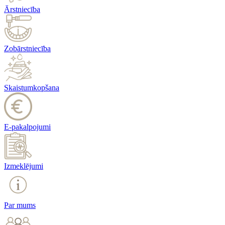
Ārstniecība
Zobārstniecība
Skaistumkopšana
E-pakalpojumi
Izmeklējumi
Par mums