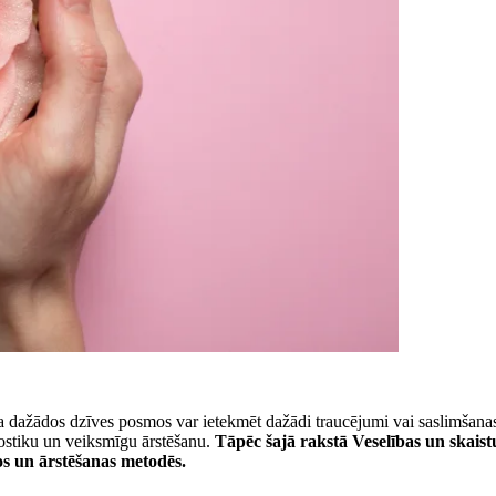
kura dažādos dzīves posmos var ietekmēt dažādi traucējumi vai saslimša
gnostiku un veiksmīgu ārstēšanu.
Tāpēc šajā rakstā Veselības un skais
os un ārstēšanas metodēs.