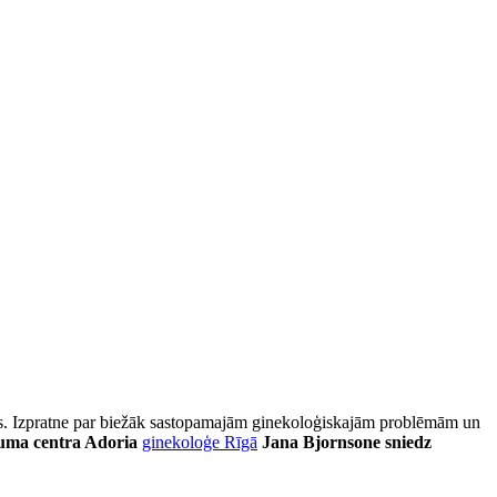
nas. Izpratne par biežāk sastopamajām ginekoloģiskajām problēmām un
tuma centra Adoria
ginekoloģe Rīgā
Jana Bjornsone sniedz