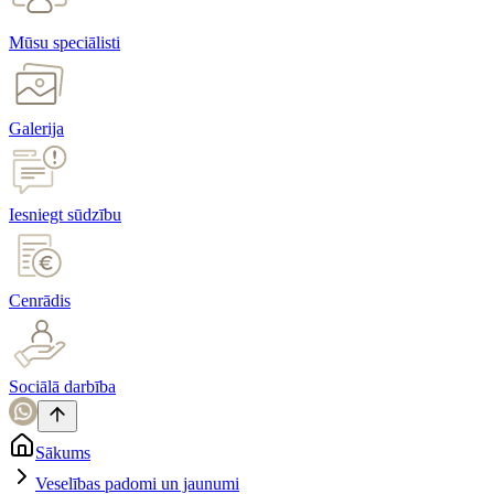
Mūsu speciālisti
Galerija
Iesniegt sūdzību
Cenrādis
Sociālā darbība
Sākums
Veselības padomi un jaunumi