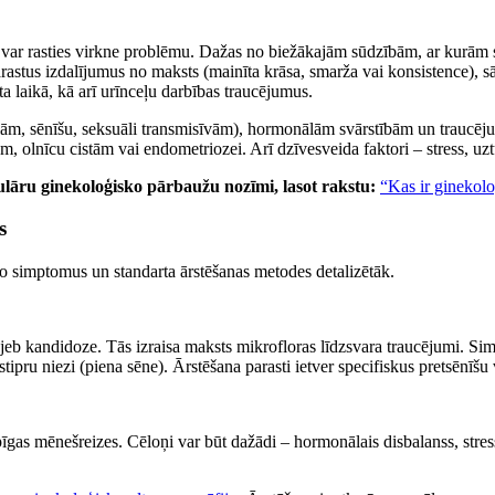
 var rasties virkne problēmu. Dažas no biežākajām sūdzībām, ar kurām sie
arastus izdalījumus no maksts (mainīta krāsa, smarža vai konsistence), sā
laikā, kā arī urīnceļu darbības traucējumus.
ālām, sēnīšu, seksuāli transmisīvām), hormonālām svārstībām un traucēju
lnīcu cistām vai endometriozei. Arī dzīvesveida faktori – stress, uztur
ulāru ginekoloģisko pārbaužu nozīmi, lasot rakstu:
“Kas ir ginekolo
s
o simptomus un standarta ārstēšanas metodes detalizētāk.
eb kandidoze. Tās izraisa maksts mikrofloras līdzsvara traucējumi. Sim
stipru niezi (piena sēne). Ārstēšana parasti ietver specifiskus pretsēnīš
sāpīgas mēnešreizes. Cēloņi var būt dažādi – hormonālais disbalanss, stre