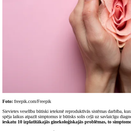
Foto:
freepik.com/Freepik
Sievietes veselību būtiski ietekmē reproduktīvās sistēmas darbība, 
spēja laikus atpazīt simptomus ir būtisks solis ceļā uz savlaicīgu dia
ieskatu 10 izplatītākajās ginekoloģiskajās problēmas, to simptom