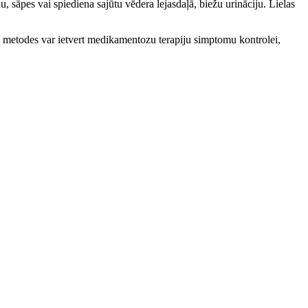
, sāpes vai spiediena sajūtu vēdera lejasdaļā, biežu urināciju. Lielas
 metodes var ietvert medikamentozu terapiju simptomu kontrolei,