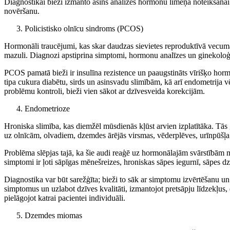
Diagnostikai bieži izmanto asins analīzes hormonu līmeņa noteikšana
novēršanu.
Policistisko olnīcu sindroms (PCOS)
Hormonāli traucējumi, kas skar daudzas sievietes reproduktīvā vecumā
mazuli. Diagnozi apstiprina simptomi, hormonu analīzes un ginekoloģi
PCOS pamatā bieži ir insulīna rezistence un paaugstināts vīrišķo hormon
tipa cukura diabētu, sirds un asinsvadu slimībām, kā arī endometrija v
problēmu kontroli, bieži vien sākot ar dzīvesveida korekcijām.
Endometrioze
Hroniska slimība, kas diemžēl mūsdienās kļūst arvien izplatītāka. Tās
uz olnīcām, olvadiem, dzemdes ārējās virsmas, vēderplēves, urīnpūšļa
Problēma slēpjas tajā, ka šie audi reaģē uz hormonālajām svārstībām me
simptomi ir ļoti sāpīgas mēnešreizes, hroniskas sāpes iegurnī, sāpes dz
Diagnostika var būt sarežģīta; bieži to sāk ar simptomu izvērtēšanu un
simptomus un uzlabot dzīves kvalitāti, izmantojot pretsāpju līdzekļus
pielāgojot katrai pacientei individuāli.
Dzemdes miomas