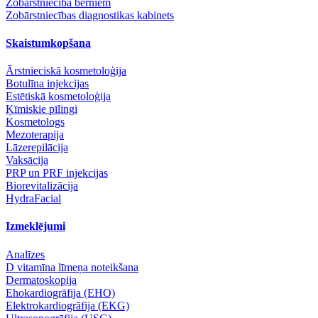
Zobārstniecība bērniem
Zobārstniecības diagnostikas kabinets
Skaistumkopšana
Ārstnieciskā kosmetoloģija
Botulīna injekcijas
Estētiskā kosmetoloģija
Ķīmiskie pīlingi
Kosmetologs
Mezoterapija
Lāzerepilācija
Vaksācija
PRP un PRF injekcijas
Biorevitalizācija
HydraFacial
Izmeklējumi
Analīzes
D vitamīna līmeņa noteikšana
Dermatoskopija
Ehokardiogrāfija (EHO)
Elektrokardiogrāfija (EKG)