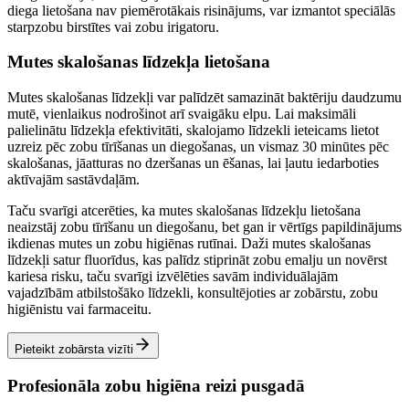
diega lietošana nav piemērotākais risinājums, var izmantot speciālās
starpzobu birstītes vai zobu irigatoru.
Mutes skalošanas līdzekļa lietošana
Mutes skalošanas līdzekļi var palīdzēt samazināt baktēriju daudzumu
mutē, vienlaikus nodrošinot arī svaigāku elpu. Lai maksimāli
palielinātu līdzekļa efektivitāti, skalojamo līdzekli ieteicams lietot
uzreiz pēc zobu tīrīšanas un diegošanas, un vismaz 30 minūtes pēc
skalošanas, jāatturas no dzeršanas un ēšanas, lai ļautu iedarboties
aktīvajām sastāvdaļām.
Taču svarīgi atcerēties, ka mutes skalošanas līdzekļu lietošana
neaizstāj zobu tīrīšanu un diegošanu, bet gan ir vērtīgs papildinājums
ikdienas mutes un zobu higiēnas rutīnai. Daži mutes skalošanas
līdzekļi satur fluorīdus, kas palīdz stiprināt zobu emalju un novērst
kariesa risku, taču svarīgi izvēlēties savām individuālajām
vajadzībām atbilstošāko līdzekli, konsultējoties ar zobārstu, zobu
higiēnistu vai farmaceitu.
Pieteikt zobārsta vizīti
Profesionāla zobu higiēna reizi pusgadā