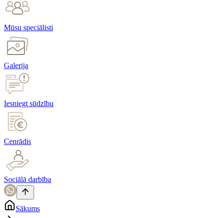
Mūsu speciālisti
Galerija
Iesniegt sūdzību
Cenrādis
Sociālā darbība
Sākums