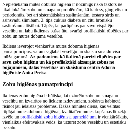
Nepietiekama mutes dobuma higiēna ir nozīmīgs riska faktors ne
tikai lokālām zobu un smaganu problēmām, kā kariess, gingivīts un
periodontīts, bet arī sistemātiskām saslimšanām, tostarp sirds un
asinsvadu slimībām, 2. tipa cukura diabēta un citu hronisku
saslimšanu attīstībai. Tāpēc, lai parūpētos par savu vispārējo
veselību un labu ikdienas pašsajūtu, svarīgi profilaktiski rūpēties par
zobu un mutes dobuma veselību.
Ikdienā ievērojot vienkāršus mutes dobuma higiēnas
pamatprincipus, varam saglabāt veselīgu un skaistu smaidu visa
mūža garumā.
Ar padomiem, kā ikdienā pareizi rūpēties par
savu zobu higiēnu un kā profilaktiski aizsargāt zobus no
bojājumiem, dalās Veselības un skaistuma centra Adoria
higiēniste Anita Preisa
Zobu higiēnas pamatprincipi
Ikdienas zobu higiēna ir būtiska, lai uzturētu zobu un smaganu
veselību un izvairītos no liekiem izdevumiem, zobārsta kabinetā
risinot jau ielaistas problēmas. Dažas minūtes dienā, kas veltītas
rūpīgai mutes dobuma higiēnai, kvalitatīvu mutes kopšanas līdzekļu
izvēle un
profilaktiski zobu higiēnista apmeklējumi
ir vienkāršākais,
vienlaikus efektīvākais veids, kā uzturēt zobu veselību un estētisku
izskatu.