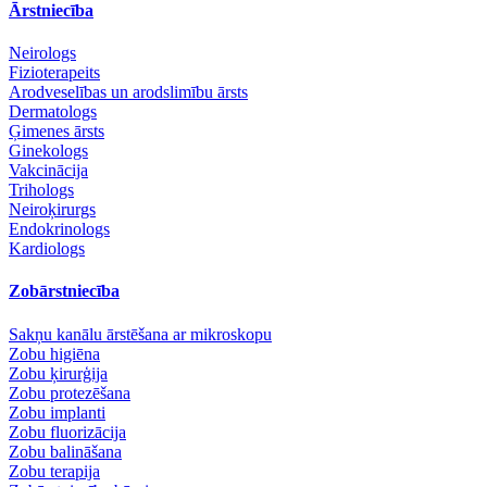
Ārstniecība
Neirologs
Fizioterapeits
Arodveselības un arodslimību ārsts
Dermatologs
Ģimenes ārsts
Ginekologs
Vakcinācija
Trihologs
Neiroķirurgs
Endokrinologs
Kardiologs
Zobārstniecība
Sakņu kanālu ārstēšana ar mikroskopu
Zobu higiēna
Zobu ķirurģija
Zobu protezēšana
Zobu implanti
Zobu fluorizācija
Zobu balināšana
Zobu terapija