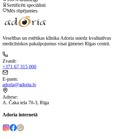
Sertificēti speciālisti
Mēs rūpējamies
Veselības un estētikas klīnika Adoria sniedz kvalitatīvus
medicīniskos pakalpojumus visai ģimenei Rīgas centrā.
Zvanīt
:
+371 67 315 000
E-pasts
:
adoria@adoria.lv
Adrese
:
A. Čaka iela 70-3, Rīga
Adoria internetā