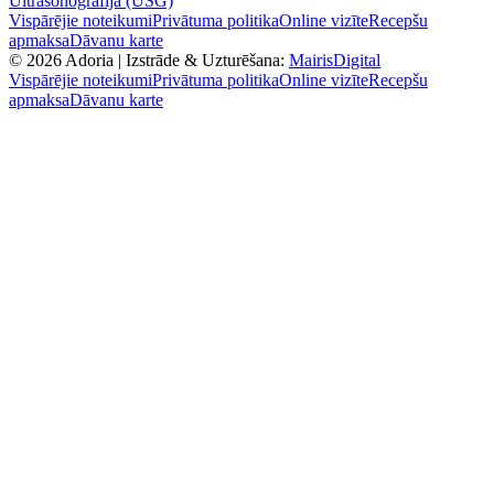
Ultrasonogrāfija (USG)
Vispārējie noteikumi
Privātuma politika
Online vizīte
Recepšu
apmaksa
Dāvanu karte
©
2026
Adoria |
Izstrāde & Uzturēšana:
MairisDigital
Vispārējie noteikumi
Privātuma politika
Online vizīte
Recepšu
apmaksa
Dāvanu karte