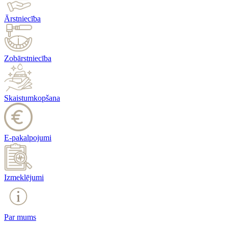
Ārstniecība
Zobārstniecība
Skaistumkopšana
E-pakalpojumi
Izmeklējumi
Par mums