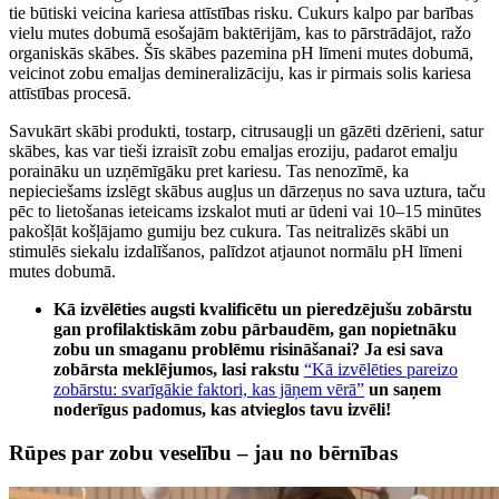
tie būtiski veicina kariesa attīstības risku. Cukurs kalpo par barības
vielu mutes dobumā esošajām baktērijām, kas to pārstrādājot, ražo
organiskās skābes. Šīs skābes pazemina pH līmeni mutes dobumā,
veicinot zobu emaljas demineralizāciju, kas ir pirmais solis kariesa
attīstības procesā.
Savukārt skābi produkti, tostarp, citrusaugļi un gāzēti dzērieni, satur
skābes, kas var tieši izraisīt zobu emaljas eroziju, padarot emalju
poraināku un uzņēmīgāku pret kariesu. Tas nenozīmē, ka
nepieciešams izslēgt skābus augļus un dārzeņus no sava uztura, taču
pēc to lietošanas ieteicams izskalot muti ar ūdeni vai 10–15 minūtes
pakošļāt košļājamo gumiju bez cukura. Tas neitralizēs skābi un
stimulēs siekalu izdalīšanos, palīdzot atjaunot normālu pH līmeni
mutes dobumā.
Kā izvēlēties augsti kvalificētu un pieredzējušu zobārstu
gan profilaktiskām zobu pārbaudēm, gan nopietnāku
zobu un smaganu problēmu risināšanai? Ja esi sava
zobārsta meklējumos, lasi rakstu
“Kā izvēlēties pareizo
zobārstu: svarīgākie faktori, kas jāņem vērā”
un saņem
noderīgus padomus, kas atvieglos tavu izvēli!
Rūpes par zobu veselību – jau no bērnības