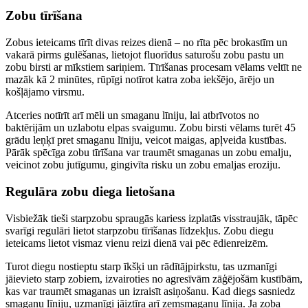
Zobu tīrīšana
Zobus ieteicams tīrīt divas reizes dienā – no rīta pēc brokastīm un
vakarā pirms gulēšanas, lietojot fluorīdus saturošu zobu pastu un
zobu birsti ar mīkstiem sariņiem. Tīrīšanas procesam vēlams veltīt ne
mazāk kā 2 minūtes, rūpīgi notīrot katra zoba iekšējo, ārējo un
košļājamo virsmu.
Atceries notīrīt arī mēli un smaganu līniju, lai atbrīvotos no
baktērijām un uzlabotu elpas svaigumu. Zobu birsti vēlams turēt 45
grādu leņķī pret smaganu līniju, veicot maigas, apļveida kustības.
Pārāk spēcīga zobu tīrīšana var traumēt smaganas un zobu emalju,
veicinot zobu jutīgumu, gingivīta risku un zobu emaljas eroziju.
Regulāra zobu diega lietošana
Visbiežāk tieši starpzobu spraugās kariess izplatās visstraujāk, tāpēc
svarīgi regulāri lietot starpzobu tīrīšanas līdzekļus. Zobu diegu
ieteicams lietot vismaz vienu reizi dienā vai pēc ēdienreizēm.
Turot diegu nostieptu starp īkšķi un rādītājpirkstu, tas uzmanīgi
jāievieto starp zobiem, izvairoties no agresīvām zāģējošām kustībām,
kas var traumēt smaganas un izraisīt asiņošanu. Kad diegs sasniedz
smaganu līniju, uzmanīgi jāiztīra arī zemsmaganu līnija. Ja zoba