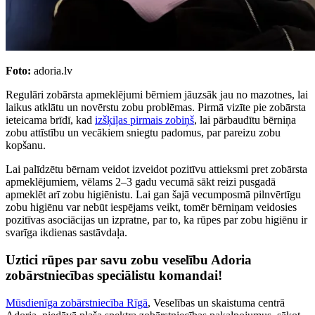
Foto:
adoria.lv
Regulāri zobārsta apmeklējumi bērniem jāuzsāk jau no mazotnes, lai
laikus atklātu un novērstu zobu problēmas. Pirmā vizīte pie zobārsta
ieteicama brīdī, kad
izšķiļas pirmais zobiņš
, lai pārbaudītu bērniņa
zobu attīstību un vecākiem sniegtu padomus, par pareizu zobu
kopšanu.
Lai palīdzētu bērnam veidot izveidot pozitīvu attieksmi pret zobārsta
apmeklējumiem, vēlams 2–3 gadu vecumā sākt reizi pusgadā
apmeklēt arī zobu higiēnistu. Lai gan šajā vecumposmā pilnvērtīgu
zobu higiēnu var nebūt iespējams veikt, tomēr bērniņam veidosies
pozitīvas asociācijas un izpratne, par to, ka rūpes par zobu higiēnu ir
svarīga ikdienas sastāvdaļa.
Uztici rūpes par savu zobu veselību Adoria
zobārstniecības speciālistu komandai!
Mūsdienīga zobārstniecība Rīgā
, Veselības un skaistuma centrā