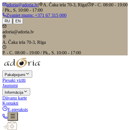
adoria@adoria.lv
|
A. Čaka iela 70-3, Rīga
|
P - C. 08:00 - 19:00
/ Pk., S. 10:00 - 17:00
Zvaniet mums
: +371 67 315 000
|
RU
EN
adoria@adoria.lv
A. Čaka iela 70-3, Rīga
P. - C. 08:00 - 19:00 / Pk., S. 10:00 - 17:00
Pakalpojumi
Piesaki vizīti
Jaunumi
Informācija
Dāvanu karte
Kontakti
E-pieraksts