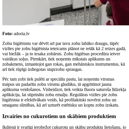
Foto:
adoria.lv
Zobu higiēnistu var dēvēt arī par tavu zobu labāko draugu, tāpēc
vizītes pie zobu higiēnista ieteicams plānot ne retāk kā 2 reizes gadā,
vai biežāk – ja to iesaka zobārsts. Zobu higiēnas procedūra ietver
vairākus soļus. Pirmkārt, tiek noņemts mīkstais aplikums un
zobakmens, izmantojot gan rokas, gan mehāniskos instrumentus, kā
arī tiek rūpīgi izdiegotas staprzobu spraugas.
Pēc tam zobi tiek pulēti ar speciālu pastu, lai noņemtu virsmas
traipus un padarītu zobu virsmu gludāku, tā apgrūtinot jauna
aplikuma veidošanos. Visbeidzot, tiek veikta fluoru saturoša līdzekļa
aplikācija, lai stiprinātu zobu emalju. Regulāras vizītes pie zobu
higiēnista ir efektīvākais veids, kā profilaktiski novērst zobu un
smaganu slimības, kā arī uzturēt estētisku un koptu zobu izskatu.
Izvairies no cukurotiem un skābiem produktiem
Ikdienā ir svarīgi ierobežot cukurotu un skābu produktu lietošanu, jo