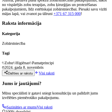
Adoria, piedāvā plaša spektra zobārstniecības pakalpojumus, sākot
no vispārējās zobu terapijas, zobu ķirurģijas un protezēšanas
pakalpojumiem, līdz estētiskajai zobārstniecībai. Piesaki savu vizīti
mājas lapā, vai zvanot pa tālruni
+371 67 315 000
!
Raksta informācija
Kategorija
Zobārstniecība
Tagi
Zobu
Higiēnas
Pamatprincipi
2024. gada 8. novembris
Visi raksti
Dalīties ar rakstu
Jums ir jautājumi?
Mūsu speciālisti ir gatavi sniegt konsultāciju un palīdzēt jums
izvēlēties piemērotāko pakalpojumu.
Sazināties ar mums
Visi raksti
100% draudzīgi