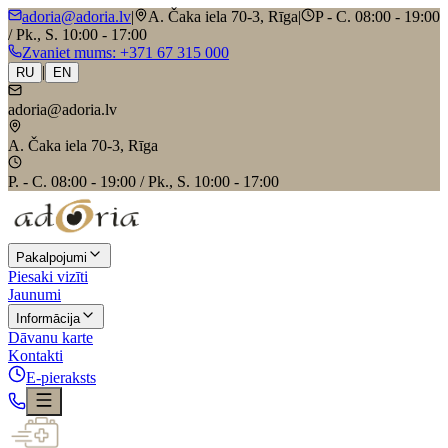
adoria@adoria.lv
|
A. Čaka iela 70-3, Rīga
|
P - C. 08:00 - 19:00
/ Pk., S. 10:00 - 17:00
Zvaniet mums
: +371 67 315 000
|
RU
EN
adoria@adoria.lv
A. Čaka iela 70-3, Rīga
P. - C. 08:00 - 19:00 / Pk., S. 10:00 - 17:00
Pakalpojumi
Piesaki vizīti
Jaunumi
Informācija
Dāvanu karte
Kontakti
E-pieraksts