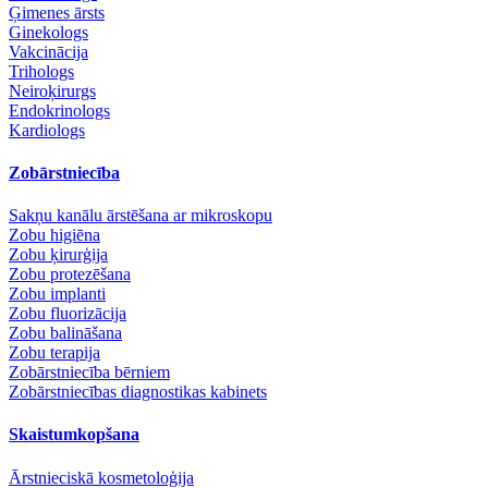
Ģimenes ārsts
Ginekologs
Vakcinācija
Trihologs
Neiroķirurgs
Endokrinologs
Kardiologs
Zobārstniecība
Sakņu kanālu ārstēšana ar mikroskopu
Zobu higiēna
Zobu ķirurģija
Zobu protezēšana
Zobu implanti
Zobu fluorizācija
Zobu balināšana
Zobu terapija
Zobārstniecība bērniem
Zobārstniecības diagnostikas kabinets
Skaistumkopšana
Ārstnieciskā kosmetoloģija