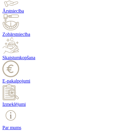
Ārstniecība
Zobārstniecība
Skaistumkopšana
E-pakalpojumi
Izmeklējumi
Par mums