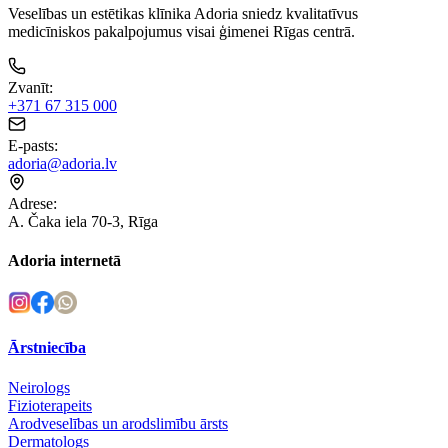
Veselības un estētikas klīnika Adoria sniedz kvalitatīvus
medicīniskos pakalpojumus visai ģimenei Rīgas centrā.
Zvanīt
:
+371 67 315 000
E-pasts
:
adoria@adoria.lv
Adrese
:
A. Čaka iela 70-3, Rīga
Adoria internetā
Ārstniecība
Neirologs
Fizioterapeits
Arodveselības un arodslimību ārsts
Dermatologs