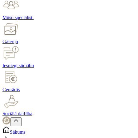
Mūsu speciālisti
Galerija
Iesniegt sūdzību
Cenrādis
Sociālā darbība
Sākums