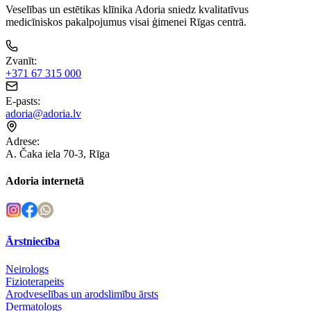
Veselības un estētikas klīnika Adoria sniedz kvalitatīvus
medicīniskos pakalpojumus visai ģimenei Rīgas centrā.
Zvanīt
:
+371 67 315 000
E-pasts
:
adoria@adoria.lv
Adrese
:
A. Čaka iela 70-3, Rīga
Adoria internetā
Ārstniecība
Neirologs
Fizioterapeits
Arodveselības un arodslimību ārsts
Dermatologs