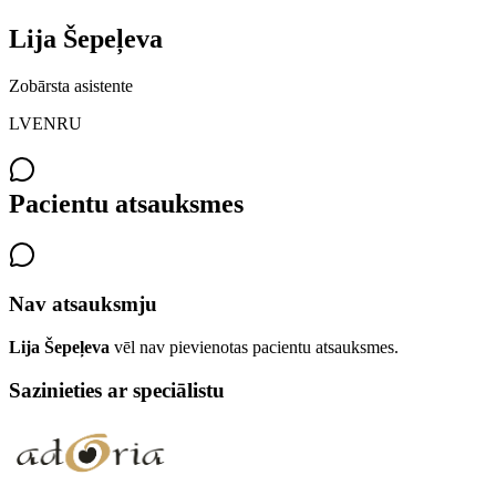
Lija
Šepeļeva
Zobārsta asistente
LV
EN
RU
Pacientu atsauksmes
Nav atsauksmju
Lija
Šepeļeva
vēl nav pievienotas pacientu atsauksmes.
Sazinieties ar speciālistu