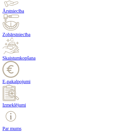
Ārstniecība
Zobārstniecība
Skaistumkopšana
E-pakalpojumi
Izmeklējumi
Par mums