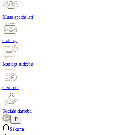
Mūsu speciālisti
Galerija
Iesniegt sūdzību
Cenrādis
Sociālā darbība
Sākums