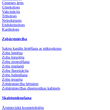
Ģimenes ārsts
Ginekologs
Vakcinācija
Trihologs
Neiroķirurgs
Endokrinologs
Kardiologs
Zobārstniecība
Sakņu kanālu ārstēšana ar mikroskopu
Zobu higiēna
Zobu ķirurģija
Zobu protezēšana
Zobu implanti
Zobu fluorizācija
Zobu balināšana
Zobu terapija
Zobārstniecība bērniem
Zobārstniecības diagnostikas kabinets
Skaistumkopšana
Ārstnieciskā kosmetoloģija