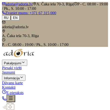
adoria@adoria.lv
|
A. Čaka iela 70-3, Rīga
|
P - C. 08:00 - 19:00
/ Pk., S. 10:00 - 17:00
Zvaniet mums
: +371 67 315 000
|
RU
EN
adoria@adoria.lv
A. Čaka iela 70-3, Rīga
P. - C. 08:00 - 19:00 / Pk., S. 10:00 - 17:00
Pakalpojumi
Piesaki vizīti
Jaunumi
Informācija
Dāvanu karte
Kontakti
E-pieraksts