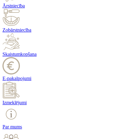
Ārstniecība
Zobārstniecība
Skaistumkopšana
E-pakalpojumi
Izmeklējumi
Par mums