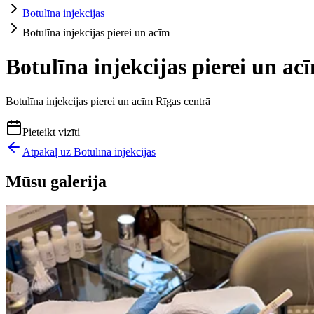
Botulīna injekcijas
Botulīna injekcijas pierei un acīm
Botulīna injekcijas pierei un ac
Botulīna injekcijas pierei un acīm Rīgas centrā
Pieteikt vizīti
Atpakaļ uz
Botulīna injekcijas
Mūsu galerija