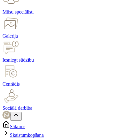
Mūsu speciālisti
Galerija
Iesniegt sūdzību
Cenrādis
Sociālā darbība
Sākums
Skaistumkopšana