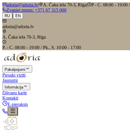
adoria@adoria.lv
|
A. Čaka iela 70-3, Rīga
|
P - C. 08:00 - 19:00 
Zvaniet mums
: +371 67 315 000
|
RU
EN
adoria@adoria.lv
A. Čaka iela 70-3, Rīga
P. - C. 08:00 - 19:00 / Pk., S. 10:00 - 17:00
Pakalpojumi
Piesaki vizīti
Jaunumi
Informācija
Dāvanu karte
Kontakti
E-pieraksts