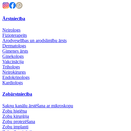
Ārstniecība
Neirologs
Fizioterapeits
Arodveselības un arodslimību ārsts
Dermatologs
Ģimenes ārsts
Ginekologs
Vakcinācija
Trihologs
Neiroķirurgs
Endokrinologs
Kardiologs
Zobārstniecība
Sakņu kanālu ārstēšana ar mikroskopu
Zobu higiēna
Zobu ķirurģija
Zobu protezēšana
Zobu implanti