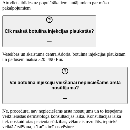
Atrodiet atbildes uz populārākajiem jautājumiem par mūsu
pakalpojumiem.
Cik maksā botulīna injekcijas plaukstās?
Veselības un skaistuma centrā Adoria, botulīna injekcijas plaukstām
un padusēm maksā 320–490 Eur.
Vai botulīna injekciju veikšanai nepieciešams ārsta
nosūtījums?
Nē, procedūrai nav nepieciešams ārsta nosūtījums un to iespējams
veikt ierastās dermatologa konsultācijas laikā. Konsultācijas laikā
tiek noskaidrotas pacienta sūdzības, vēlamais rezultāts, iepriekš
veiktā ārstēšana, kā arī slimības vēsture.