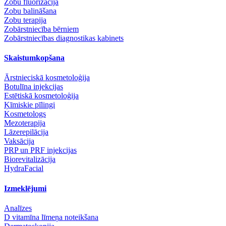
Zobu fluorizācija
Zobu balināšana
Zobu terapija
Zobārstniecība bērniem
Zobārstniecības diagnostikas kabinets
Skaistumkopšana
Ārstnieciskā kosmetoloģija
Botulīna injekcijas
Estētiskā kosmetoloģija
Ķīmiskie pīlingi
Kosmetologs
Mezoterapija
Lāzerepilācija
Vaksācija
PRP un PRF injekcijas
Biorevitalizācija
HydraFacial
Izmeklējumi
Analīzes
D vitamīna līmeņa noteikšana