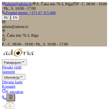
adoria@adoria.lv
|
A. Čaka iela 70-3, Rīga
|
P - C. 08:00 - 19:00
/ Pk., S. 10:00 - 17:00
Zvaniet mums
: +371 67 315 000
|
RU
EN
adoria@adoria.lv
A. Čaka iela 70-3, Rīga
P. - C. 08:00 - 19:00 / Pk., S. 10:00 - 17:00
Pakalpojumi
Piesaki vizīti
Jaunumi
Informācija
Dāvanu karte
Kontakti
E-pieraksts