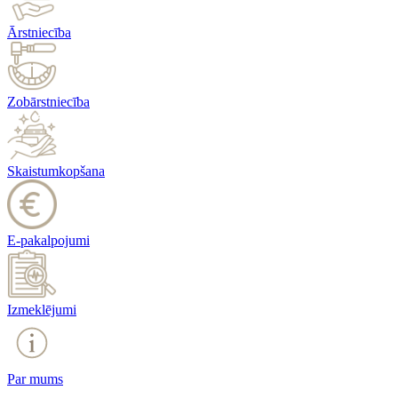
Ārstniecība
Zobārstniecība
Skaistumkopšana
E-pakalpojumi
Izmeklējumi
Par mums