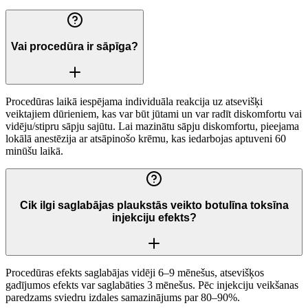
Vai procedūra ir sāpīga?
Procedūras laikā iespējama individuāla reakcija uz atsevišķi
veiktajiem dūrieniem, kas var būt jūtami un var radīt diskomfortu vai
vidēju/stipru sāpju sajūtu. Lai mazinātu sāpju diskomfortu, pieejama
lokālā anestēzija ar atsāpinošo krēmu, kas iedarbojas aptuveni 60
minūšu laikā.
Cik ilgi saglabājas plaukstās veikto botulīna toksīna
injekciju efekts?
Procedūras efekts saglabājas vidēji 6–9 mēnešus, atsevišķos
gadījumos efekts var saglabāties 3 mēnešus. Pēc injekciju veikšanas
paredzams sviedru izdales samazinājums par 80–90%.