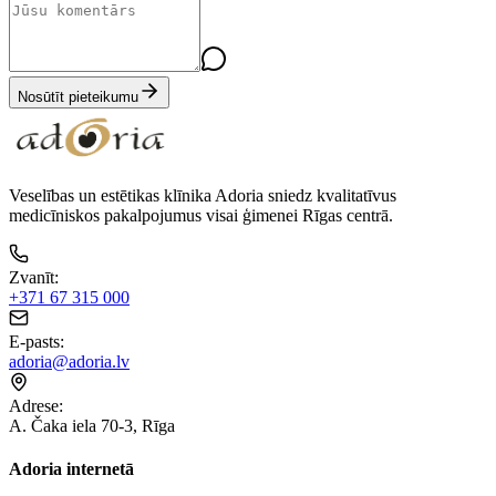
Nosūtīt pieteikumu
Veselības un estētikas klīnika Adoria sniedz kvalitatīvus
medicīniskos pakalpojumus visai ģimenei Rīgas centrā.
Zvanīt
:
+371 67 315 000
E-pasts
:
adoria@adoria.lv
Adrese
:
A. Čaka iela 70-3, Rīga
Adoria internetā