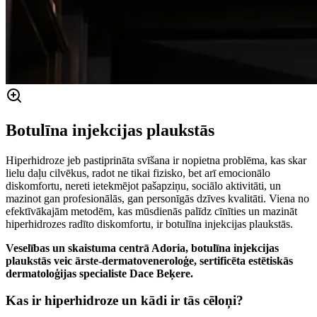
Botulīna injekcijas plaukstās
Hiperhidroze jeb pastiprināta svīšana ir nopietna problēma, kas skar
lielu daļu cilvēkus, radot ne tikai fizisko, bet arī emocionālo
diskomfortu, nereti ietekmējot pašapziņu, sociālo aktivitāti, un
mazinot gan profesionālās, gan personīgās dzīves kvalitāti. Viena no
efektīvākajām metodēm, kas mūsdienās palīdz cīnīties un mazināt
hiperhidrozes radīto diskomfortu, ir botulīna injekcijas plaukstās.
Veselības un skaistuma centrā Adoria, botulīna injekcijas
plaukstās veic ārste-dermatoveneroloģe, sertificēta estētiskās
dermatoloģijas specialiste Dace Beķere.
Kas ir hiperhidroze un kādi ir tās cēloņi?