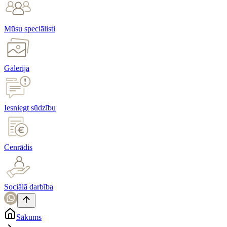
Mūsu speciālisti
Galerija
Iesniegt sūdzību
Cenrādis
Sociālā darbība
Sākums