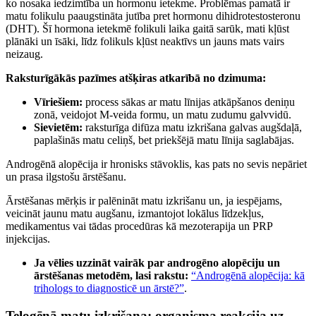
ko nosaka iedzimtība un hormonu ietekme. Problēmas pamatā ir
matu folikulu paaugstināta jutība pret hormonu dihidrotestosteronu
(DHT). Šī hormona ietekmē folikuli laika gaitā sarūk, mati kļūst
plānāki un īsāki, līdz folikuls kļūst neaktīvs un jauns mats vairs
neizaug.
Raksturīgākās pazīmes atšķiras atkarībā no dzimuma:
Vīriešiem:
process sākas ar matu līnijas atkāpšanos deniņu
zonā, veidojot M-veida formu, un matu zudumu galvvidū.
Sievietēm:
raksturīga difūza matu izkrišana galvas augšdaļā,
paplašinās matu celiņš, bet priekšējā matu līnija saglabājas.
Androgēnā alopēcija ir hronisks stāvoklis, kas pats no sevis nepāriet
un prasa ilgstošu ārstēšanu.
Ārstēšanas mērķis ir palēnināt matu izkrišanu un, ja iespējams,
veicināt jaunu matu augšanu, izmantojot lokālus līdzekļus,
medikamentus vai tādas procedūras kā mezoterapija un PRP
injekcijas.
Ja vēlies uzzināt vairāk par androgēno alopēciju un
ārstēšanas metodēm, lasi rakstu:
“Androgēnā alopēcija: kā
trihologs to diagnosticē un ārstē?”
.
Telogēnā matu izkrišana: organisma reakcija uz