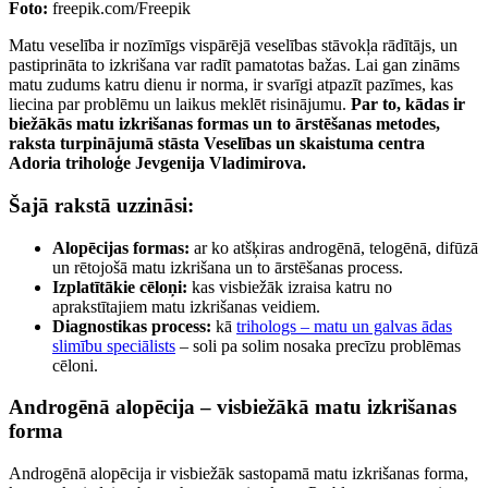
Foto:
freepik.com/Freepik
Matu veselība ir nozīmīgs vispārējā veselības stāvokļa rādītājs, un
pastiprināta to izkrišana var radīt pamatotas bažas. Lai gan zināms
matu zudums katru dienu ir norma, ir svarīgi atpazīt pazīmes, kas
liecina par problēmu un laikus meklēt risinājumu.
Par to, kādas ir
biežākās matu izkrišanas formas un to ārstēšanas metodes,
raksta turpinājumā stāsta Veselības un skaistuma centra
Adoria triholoģe Jevgenija Vladimirova.
Šajā rakstā uzzināsi:
Alopēcijas formas:
ar ko atšķiras androgēnā, telogēnā, difūzā
un rētojošā matu izkrišana un to ārstēšanas process.
Izplatītākie cēloņi:
kas visbiežāk izraisa katru no
aprakstītajiem matu izkrišanas veidiem.
Diagnostikas process:
kā
trihologs – matu un galvas ādas
slimību speciālists
– soli pa solim nosaka precīzu problēmas
cēloni.
Androgēnā alopēcija – visbiežākā matu izkrišanas
forma
Androgēnā alopēcija ir visbiežāk sastopamā matu izkrišanas forma,