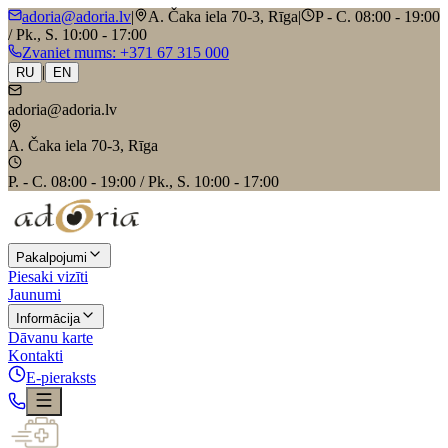
adoria@adoria.lv
|
A. Čaka iela 70-3, Rīga
|
P - C. 08:00 - 19:00
/ Pk., S. 10:00 - 17:00
Zvaniet mums
: +371 67 315 000
|
RU
EN
adoria@adoria.lv
A. Čaka iela 70-3, Rīga
P. - C. 08:00 - 19:00 / Pk., S. 10:00 - 17:00
Pakalpojumi
Piesaki vizīti
Jaunumi
Informācija
Dāvanu karte
Kontakti
E-pieraksts