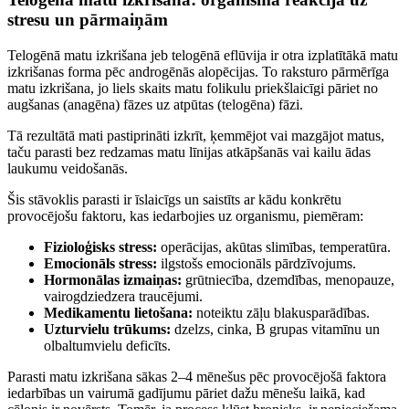
stresu un pārmaiņām
Telogēnā matu izkrišana jeb telogēnā eflūvija ir otra izplatītākā matu
izkrišanas forma pēc androgēnās alopēcijas. To raksturo pārmērīga
matu izkrišana, jo liels skaits matu folikulu priekšlaicīgi pāriet no
augšanas (anagēna) fāzes uz atpūtas (telogēna) fāzi.
Tā rezultātā mati pastiprināti izkrīt, ķemmējot vai mazgājot matus,
taču parasti bez redzamas matu līnijas atkāpšanās vai kailu ādas
laukumu veidošanās.
Šis stāvoklis parasti ir īslaicīgs un saistīts ar kādu konkrētu
provocējošu faktoru, kas iedarbojies uz organismu, piemēram:
Fizioloģisks stress:
operācijas, akūtas slimības, temperatūra.
Emocionāls stress:
ilgstošs emocionāls pārdzīvojums.
Hormonālas izmaiņas:
grūtniecība, dzemdības, menopauze,
vairogdziedzera traucējumi.
Medikamentu lietošana:
noteiktu zāļu blakusparādības.
Uzturvielu trūkums:
dzelzs, cinka, B grupas vitamīnu un
olbaltumvielu deficīts.
Parasti matu izkrišana sākas 2–4 mēnešus pēc provocējošā faktora
iedarbības un vairumā gadījumu pāriet dažu mēnešu laikā, kad