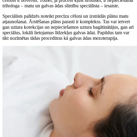
cēlonis ir novērsts. Tomēr, ja process kļūst hronisks, ir nepieciešama
trihologa – matu un galvas ādas slimību speciālista – iesaiste.
Speciālists palīdzēs noteikt precīzu cēloni un izstrādās plānu matu
atjaunošanai. Ārstēšanas plāns parasti ir komplekss. Tas var ietvert
gan uztura korekcijas un nepieciešamos uztura bagātinātājus, gan arī
speciālus, lokāli lietojamus līdzekļus galvas ādai. Papildus tam var
tikt nozīmētas tādas procedūras kā galvas ādas mezoterapija.