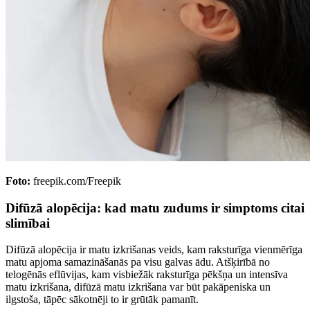
Foto:
freepik.com/Freepik
Difūzā alopēcija: kad matu zudums ir simptoms citai
slimībai
Difūzā alopēcija ir matu izkrišanas veids, kam raksturīga vienmērīga
matu apjoma samazināšanās pa visu galvas ādu. Atšķirībā no
telogēnās eflūvijas, kam visbiežāk raksturīga pēkšņa un intensīva
matu izkrišana, difūzā matu izkrišana var būt pakāpeniska un
ilgstoša, tāpēc sākotnēji to ir grūtāk pamanīt.