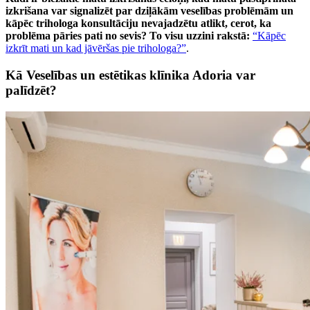
izkrišana var signalizēt par dziļākām veselības problēmām un
kāpēc trihologa konsultāciju nevajadzētu atlikt, cerot, ka
problēma pāries pati no sevis? To visu uzzini rakstā:
“Kāpēc
izkrīt mati un kad jāvēršas pie trihologa?”
.
Kā Veselības un estētikas klīnika Adoria var
palīdzēt?