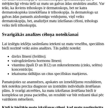
mērķtiecīgi vērsta tieši uz matu un galvas ādas struktūru analīzi. Var
teikt, ka ikviens trihoskops ir dermatoskops, bet ne katra
dermatoskopiska izmeklēšana ir trihoskopija. Ja dermatologs uz
galvas ādas pamanīs aizdomīgu veidojumu, viņš veiks
dermatoskopiju, bet, analizējot matu izkrišanas cēloni, trihologs
veiks tieši trihoskopiju.
Svarīgākās analīzes cēloņa noteikšanai
Lai izslēgtu iekšēju saslimšanu ietekmi uz matu veselību, speciālists
bieži nozīmē veikt asins analīzes. Tās palīdz noteikt:
dzelzs līmeni (feritīns);
vairogdziedzera hormonu līmeni;
vitamīnu (īpaši D un B12) un mikroelementu (cinks, selēns)
koncentrāciju;
iekaisuma rādītājus un citus specifiskus marķierus.
Pamatojoties uz anamnēzes, apskates un izmeklējumu rezultātiem,
tiek noteikta precīza diagnoze un izstrādāts individuāls ārstēšanas
plāns. Ir svarīgi atcerēties, ka matu izkrišanas ārstēšana bieži ir
kompleksa un prasa pacietību, un rezultāti var būt redzami tikai pēc
vairākiem mēnešiem.
Kādi ir biežākie matu izkrišanas cēloņi, kad matu pastiprināta