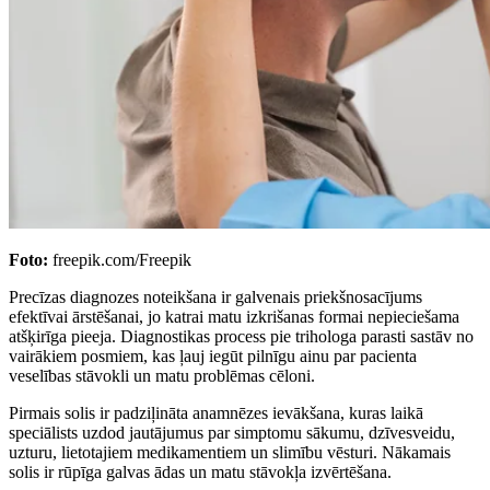
Foto:
freepik.com/Freepik
Precīzas diagnozes noteikšana ir galvenais priekšnosacījums
efektīvai ārstēšanai, jo katrai matu izkrišanas formai nepieciešama
atšķirīga pieeja. Diagnostikas process pie trihologa parasti sastāv no
vairākiem posmiem, kas ļauj iegūt pilnīgu ainu par pacienta
veselības stāvokli un matu problēmas cēloni.
Pirmais solis ir padziļināta anamnēzes ievākšana, kuras laikā
speciālists uzdod jautājumus par simptomu sākumu, dzīvesveidu,
uzturu, lietotajiem medikamentiem un slimību vēsturi. Nākamais
solis ir rūpīga galvas ādas un matu stāvokļa izvērtēšana.