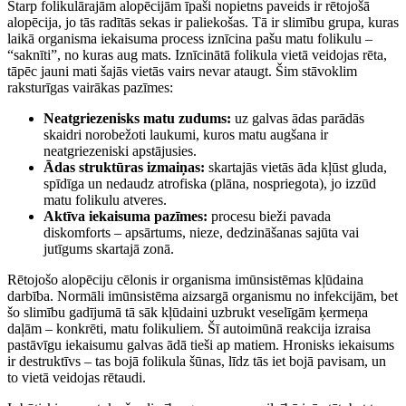
Starp folikulārajām alopēcijām īpaši nopietns paveids ir rētojošā
alopēcija, jo tās radītās sekas ir paliekošas. Tā ir slimību grupa, kuras
laikā organisma iekaisuma process iznīcina pašu matu folikulu –
“saknīti”, no kuras aug mats. Iznīcinātā folikula vietā veidojas rēta,
tāpēc jauni mati šajās vietās vairs nevar ataugt. Šim stāvoklim
raksturīgas vairākas pazīmes:
Neatgriezenisks matu zudums:
uz galvas ādas parādās
skaidri norobežoti laukumi, kuros matu augšana ir
neatgriezeniski apstājusies.
Ādas struktūras izmaiņas:
skartajās vietās āda kļūst gluda,
spīdīga un nedaudz atrofiska (plāna, nospriegota), jo izzūd
matu folikulu atveres.
Aktīva iekaisuma pazīmes:
procesu bieži pavada
diskomforts – apsārtums, nieze, dedzināšanas sajūta vai
jutīgums skartajā zonā.
Rētojošo alopēciju cēlonis ir organisma imūnsistēmas kļūdaina
darbība. Normāli imūnsistēma aizsargā organismu no infekcijām, bet
šo slimību gadījumā tā sāk kļūdaini uzbrukt veselīgām ķermeņa
daļām – konkrēti, matu folikuliem. Šī autoimūnā reakcija izraisa
pastāvīgu iekaisumu galvas ādā tieši ap matiem. Hronisks iekaisums
ir destruktīvs – tas bojā folikula šūnas, līdz tās iet bojā pavisam, un
to vietā veidojas rētaudi.