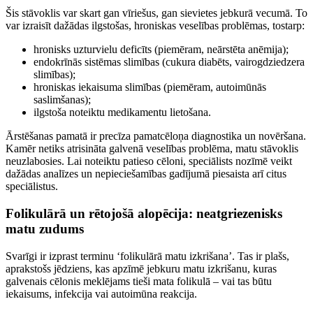
Šis stāvoklis var skart gan vīriešus, gan sievietes jebkurā vecumā. To
var izraisīt dažādas ilgstošas, hroniskas veselības problēmas, tostarp:
hronisks uzturvielu deficīts (piemēram, neārstēta anēmija);
endokrīnās sistēmas slimības (cukura diabēts, vairogdziedzera
slimības);
hroniskas iekaisuma slimības (piemēram, autoimūnās
saslimšanas);
ilgstoša noteiktu medikamentu lietošana.
Ārstēšanas pamatā ir precīza pamatcēloņa diagnostika un novēršana.
Kamēr netiks atrisināta galvenā veselības problēma, matu stāvoklis
neuzlabosies. Lai noteiktu patieso cēloni, speciālists nozīmē veikt
dažādas analīzes un nepieciešamības gadījumā piesaista arī citus
speciālistus.
Folikulārā un rētojošā alopēcija: neatgriezenisks
matu zudums
Svarīgi ir izprast terminu ‘folikulārā matu izkrišana’. Tas ir plašs,
aprakstošs jēdziens, kas apzīmē jebkuru matu izkrišanu, kuras
galvenais cēlonis meklējams tieši mata folikulā – vai tas būtu
iekaisums, infekcija vai autoimūna reakcija.