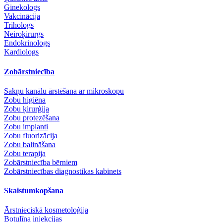
Ginekologs
Vakcinācija
Trihologs
Neiroķirurgs
Endokrinologs
Kardiologs
Zobārstniecība
Sakņu kanālu ārstēšana ar mikroskopu
Zobu higiēna
Zobu ķirurģija
Zobu protezēšana
Zobu implanti
Zobu fluorizācija
Zobu balināšana
Zobu terapija
Zobārstniecība bērniem
Zobārstniecības diagnostikas kabinets
Skaistumkopšana
Ārstnieciskā kosmetoloģija
Botulīna injekcijas