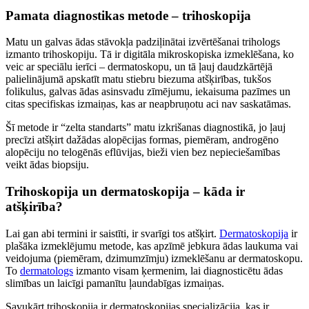
Pamata diagnostikas metode – trihoskopija
Matu un galvas ādas stāvokļa padziļinātai izvērtēšanai trihologs
izmanto trihoskopiju. Tā ir digitāla mikroskopiska izmeklēšana, ko
veic ar speciālu ierīci – dermatoskopu, un tā ļauj daudzkārtējā
palielinājumā apskatīt matu stiebru biezuma atšķirības, tukšos
folikulus, galvas ādas asinsvadu zīmējumu, iekaisuma pazīmes un
citas specifiskas izmaiņas, kas ar neapbruņotu aci nav saskatāmas.
Šī metode ir “zelta standarts” matu izkrišanas diagnostikā, jo ļauj
precīzi atšķirt dažādas alopēcijas formas, piemēram, androgēno
alopēciju no telogēnās eflūvijas, bieži vien bez nepieciešamības
veikt ādas biopsiju.
Trihoskopija un dermatoskopija – kāda ir
atšķirība?
Lai gan abi termini ir saistīti, ir svarīgi tos atšķirt.
Dermatoskopija
ir
plašāka izmeklējumu metode, kas apzīmē jebkura ādas laukuma vai
veidojuma (piemēram, dzimumzīmju) izmeklēšanu ar dermatoskopu.
To
dermatologs
izmanto visam ķermenim, lai diagnosticētu ādas
slimības un laicīgi pamanītu ļaundabīgas izmaiņas.
Savukārt trihoskopija ir dermatoskopijas specializācija, kas ir