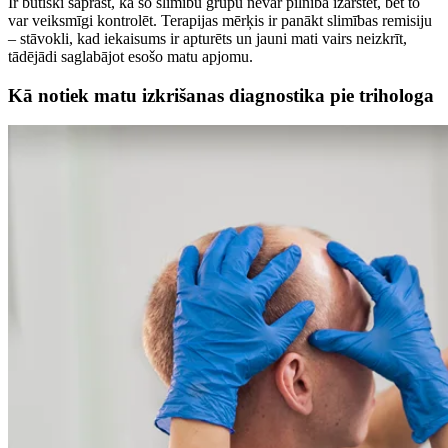
Ir būtiski saprast, ka šo slimību grupu nevar pilnībā izārstēt, bet to
var veiksmīgi kontrolēt. Terapijas mērķis ir panākt slimības remisiju
– stāvokli, kad iekaisums ir apturēts un jauni mati vairs neizkrīt,
tādējādi saglabājot esošo matu apjomu.
Kā notiek matu izkrišanas diagnostika pie trihologa