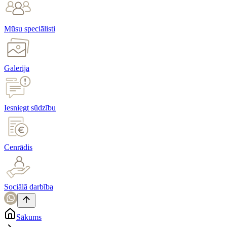
Mūsu speciālisti
Galerija
Iesniegt sūdzību
Cenrādis
Sociālā darbība
Sākums