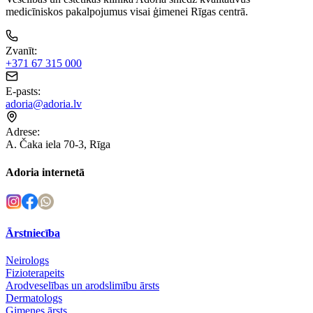
medicīniskos pakalpojumus visai ģimenei Rīgas centrā.
Zvanīt
:
+371 67 315 000
E-pasts
:
adoria@adoria.lv
Adrese
:
A. Čaka iela 70-3, Rīga
Adoria internetā
Ārstniecība
Neirologs
Fizioterapeits
Arodveselības un arodslimību ārsts
Dermatologs
Ģimenes ārsts