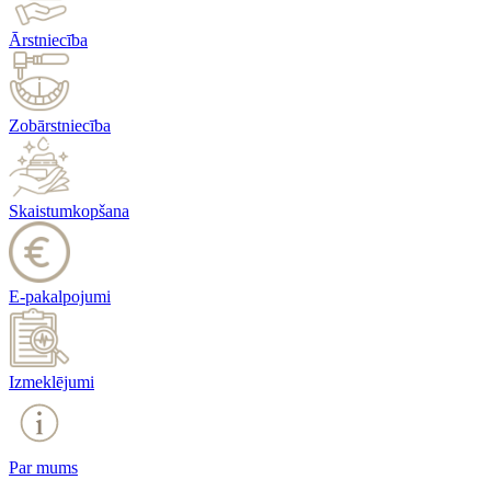
Ārstniecība
Zobārstniecība
Skaistumkopšana
E-pakalpojumi
Izmeklējumi
Par mums