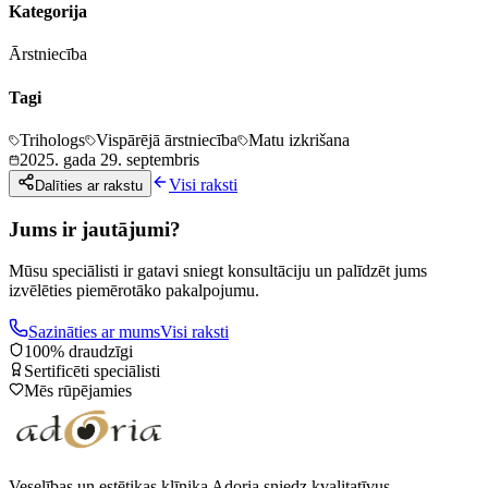
Kategorija
Ārstniecība
Tagi
Trihologs
Vispārējā ārstniecība
Matu izkrišana
2025. gada 29. septembris
Visi raksti
Dalīties ar rakstu
Jums ir jautājumi?
Mūsu speciālisti ir gatavi sniegt konsultāciju un palīdzēt jums
izvēlēties piemērotāko pakalpojumu.
Sazināties ar mums
Visi raksti
100% draudzīgi
Sertificēti speciālisti
Mēs rūpējamies
Veselības un estētikas klīnika Adoria sniedz kvalitatīvus