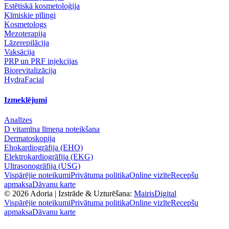
Estētiskā kosmetoloģija
Ķīmiskie pīlingi
Kosmetologs
Mezoterapija
Lāzerepilācija
Vaksācija
PRP un PRF injekcijas
Biorevitalizācija
HydraFacial
Izmeklējumi
Analīzes
D vitamīna līmeņa noteikšana
Dermatoskopija
Ehokardiogrāfija (EHO)
Elektrokardiogrāfija (EKG)
Ultrasonogrāfija (USG)
Vispārējie noteikumi
Privātuma politika
Online vizīte
Recepšu
apmaksa
Dāvanu karte
©
2026
Adoria |
Izstrāde & Uzturēšana:
MairisDigital
Vispārējie noteikumi
Privātuma politika
Online vizīte
Recepšu
apmaksa
Dāvanu karte