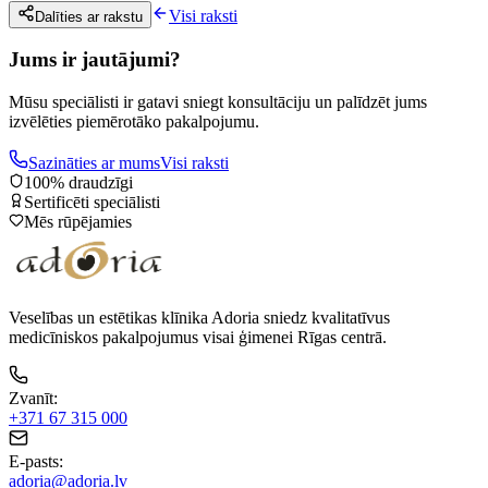
Visi raksti
Dalīties ar rakstu
Jums ir jautājumi?
Mūsu speciālisti ir gatavi sniegt konsultāciju un palīdzēt jums
izvēlēties piemērotāko pakalpojumu.
Sazināties ar mums
Visi raksti
100% draudzīgi
Sertificēti speciālisti
Mēs rūpējamies
Veselības un estētikas klīnika Adoria sniedz kvalitatīvus
medicīniskos pakalpojumus visai ģimenei Rīgas centrā.
Zvanīt
:
+371 67 315 000
E-pasts
:
adoria@adoria.lv