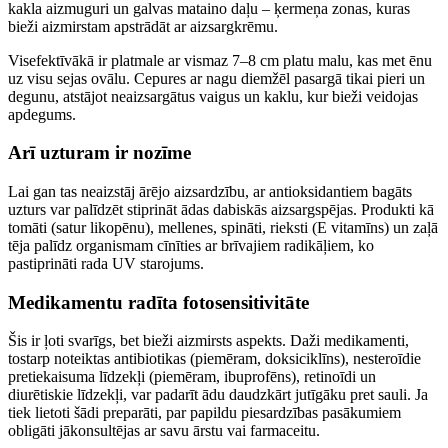
kakla aizmuguri un galvas mataino daļu – ķermeņa zonas, kuras
bieži aizmirstam apstrādāt ar aizsargkrēmu.
Visefektīvākā ir platmale ar vismaz 7–8 cm platu malu, kas met ēnu
uz visu sejas ovālu. Cepures ar nagu diemžēl pasargā tikai pieri un
degunu, atstājot neaizsargātus vaigus un kaklu, kur bieži veidojas
apdegums.
Arī uzturam ir nozīme
Lai gan tas neaizstāj ārējo aizsardzību, ar antioksidantiem bagāts
uzturs var palīdzēt stiprināt ādas dabiskās aizsargspējas. Produkti kā
tomāti (satur likopēnu), mellenes, spināti, rieksti (E vitamīns) un zaļā
tēja palīdz organismam cīnīties ar brīvajiem radikāļiem, ko
pastiprināti rada UV starojums.
Medikamentu radīta fotosensitivitāte
Šis ir ļoti svarīgs, bet bieži aizmirsts aspekts. Daži medikamenti,
tostarp noteiktas antibiotikas (piemēram, doksiciklīns), nesteroīdie
pretiekaisuma līdzekļi (piemēram, ibuprofēns), retinoīdi un
diurētiskie līdzekļi, var padarīt ādu daudzkārt jutīgāku pret sauli. Ja
tiek lietoti šādi preparāti, par papildu piesardzības pasākumiem
obligāti jākonsultējas ar savu ārstu vai farmaceitu.