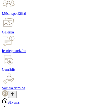
Mūsu speciālisti
Galerija
Iesniegt sūdzību
Cenrādis
Sociālā darbība
Sākums