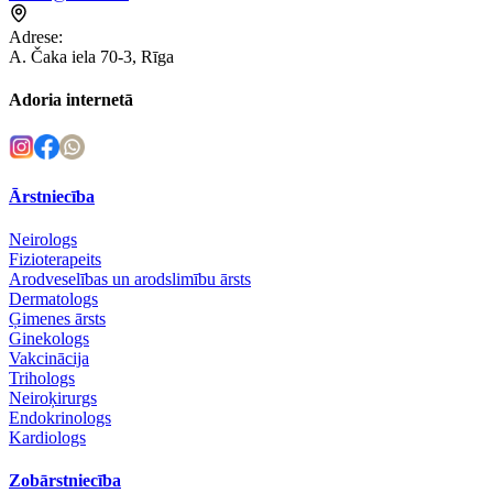
Adrese
:
A. Čaka iela 70-3, Rīga
Adoria internetā
Ārstniecība
Neirologs
Fizioterapeits
Arodveselības un arodslimību ārsts
Dermatologs
Ģimenes ārsts
Ginekologs
Vakcinācija
Trihologs
Neiroķirurgs
Endokrinologs
Kardiologs
Zobārstniecība