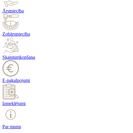
Ārstniecība
Zobārstniecība
Skaistumkopšana
E-pakalpojumi
Izmeklējumi
Par mums