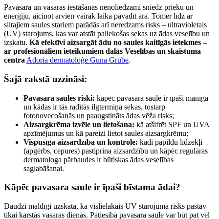
Pavasara un vasaras iestāšanās nenoliedzami sniedz prieku un
enerģiju, aicinot arvien vairāk laika pavadīt ārā. Tomēr līdz ar
siltajiem saules stariem parādās arī neredzams risks – ultravioletais
(UV) starojums, kas var atstāt paliekošas sekas uz ādas veselību un
izskatu.
Kā efektīvi aizsargāt ādu no saules kaitīgās ietekmes –
ar profesionāliem ieteikumiem dalās Veselības un skaistuma
centra
Adoria dermatoloģe Guna Grūbe
.
Šajā rakstā uzzināsi:
Pavasara saules riski:
kāpēc pavasara saule ir īpaši mānīga
un kādas ir tās radītās ilgtermiņa sekas, tostarp
fotonovecošanās un paaugstināts ādas vēža risks;
Aizsargkrēma izvēle un lietošana:
kā atšifrēt SPF un UVA
apzīmējumus un kā pareizi lietot saules aizsargkrēmu;
Vispusīga aizsardzība un kontrole:
kādi papildu līdzekļi
(apģērbs, cepures) pastiprina aizsardzību un kāpēc regulāras
dermatologa pārbaudes ir būtiskas ādas veselības
saglabāšanai.
Kāpēc pavasara saule ir īpaši bīstama ādai?
Daudzi maldīgi uzskata, ka vislielākais UV starojuma risks pastāv
tikai karstās vasaras dienās. Patiesībā pavasara saule var būt pat vēl