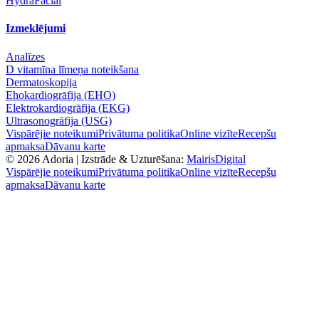
HydraFacial
Izmeklējumi
Analīzes
D vitamīna līmeņa noteikšana
Dermatoskopija
Ehokardiogrāfija (EHO)
Elektrokardiogrāfija (EKG)
Ultrasonogrāfija (USG)
Vispārējie noteikumi
Privātuma politika
Online vizīte
Recepšu
apmaksa
Dāvanu karte
©
2026
Adoria |
Izstrāde & Uzturēšana:
MairisDigital
Vispārējie noteikumi
Privātuma politika
Online vizīte
Recepšu
apmaksa
Dāvanu karte