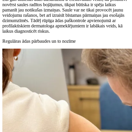
novērst saules radītos bojājumus, tikpat būtiska ir spēja laikus
pamanīt jau notikušas izmaiņas. Saule var ne tikai provocēt jaunu
veidojumu rašanos, bet arī izraisīt bīstamas pārmaiņas jau esošajās
dzimumzīmēs. Tādēļ rūpīga ādas paškontrole apvienojumā ar
profilaktiskiem dermatologa apmeklējumiem ir labākais veids, kā
laikus diagnosticēt riskus.
Regulāras ādas pārbaudes un to nozīme