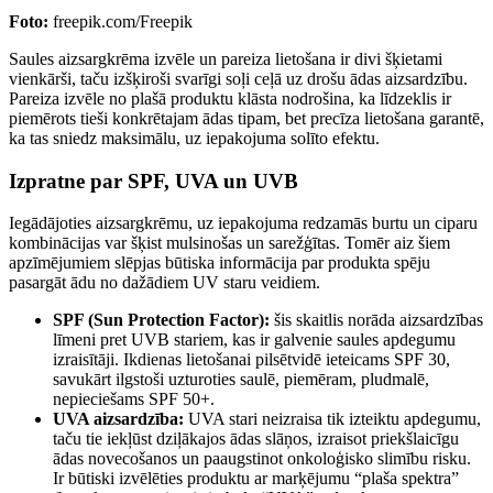
Foto:
freepik.com/Freepik
Saules aizsargkrēma izvēle un pareiza lietošana ir divi šķietami
vienkārši, taču izšķiroši svarīgi soļi ceļā uz drošu ādas aizsardzību.
Pareiza izvēle no plašā produktu klāsta nodrošina, ka līdzeklis ir
piemērots tieši konkrētajam ādas tipam, bet precīza lietošana garantē,
ka tas sniedz maksimālu, uz iepakojuma solīto efektu.
Izpratne par SPF, UVA un UVB
Iegādājoties aizsargkrēmu, uz iepakojuma redzamās burtu un ciparu
kombinācijas var šķist mulsinošas un sarežģītas. Tomēr aiz šiem
apzīmējumiem slēpjas būtiska informācija par produkta spēju
pasargāt ādu no dažādiem UV staru veidiem.
SPF (Sun Protection Factor):
šis skaitlis norāda aizsardzības
līmeni pret UVB stariem, kas ir galvenie saules apdegumu
izraisītāji. Ikdienas lietošanai pilsētvidē ieteicams SPF 30,
savukārt ilgstoši uzturoties saulē, piemēram, pludmalē,
nepieciešams SPF 50+.
UVA aizsardzība:
UVA stari neizraisa tik izteiktu apdegumu,
taču tie iekļūst dziļākajos ādas slāņos, izraisot priekšlaicīgu
ādas novecošanos un paaugstinot onkoloģisko slimību risku.
Ir būtiski izvēlēties produktu ar marķējumu “plaša spektra”