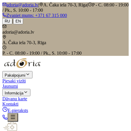
adoria@adoria.lv
|
A. Čaka iela 70-3, Rīga
|
P - C. 08:00 - 19:00
/ Pk., S. 10:00 - 17:00
Zvaniet mums
: +371 67 315 000
|
RU
EN
adoria@adoria.lv
A. Čaka iela 70-3, Rīga
P. - C. 08:00 - 19:00 / Pk., S. 10:00 - 17:00
Pakalpojumi
Piesaki vizīti
Jaunumi
Informācija
Dāvanu karte
Kontakti
E-pieraksts