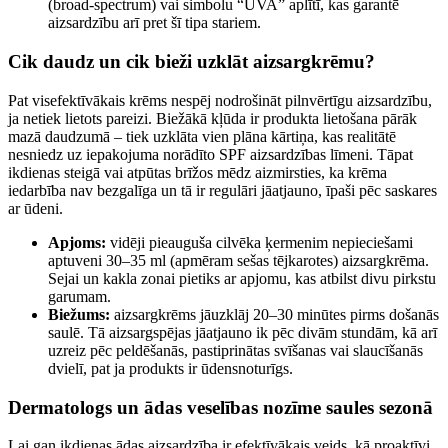
(broad-spectrum) vai simbolu “UVA” aplītī, kas garantē
aizsardzību arī pret šī tipa stariem.
Cik daudz un cik bieži uzklāt aizsargkrēmu?
Pat visefektīvākais krēms nespēj nodrošināt pilnvērtīgu aizsardzību,
ja netiek lietots pareizi. Biežākā kļūda ir produkta lietošana pārāk
mazā daudzumā – tiek uzklāta vien plāna kārtiņa, kas realitātē
nesniedz uz iepakojuma norādīto SPF aizsardzības līmeni. Tāpat
ikdienas steigā vai atpūtas brīžos mēdz aizmirsties, ka krēma
iedarbība nav bezgalīga un tā ir regulāri jāatjauno, īpaši pēc saskares
ar ūdeni.
Apjoms:
vidēji pieauguša cilvēka ķermenim nepieciešami
aptuveni 30–35 ml (apmēram sešas tējkarotes) aizsargkrēma.
Sejai un kakla zonai pietiks ar apjomu, kas atbilst divu pirkstu
garumam.
Biežums:
aizsargkrēms jāuzklāj 20–30 minūtes pirms došanās
saulē. Tā aizsargspējas jāatjauno ik pēc divām stundām, kā arī
uzreiz pēc peldēšanās, pastiprinātas svīšanas vai slaucīšanās
dvielī, pat ja produkts ir ūdensnoturīgs.
Dermatologs un ādas veselības nozīme saules sezonā
Lai gan ikdienas ādas aizsardzība ir efektīvākais veids, kā proaktīvi