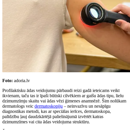
Foto:
adoria.lv
Profilaktisku ādas veidojumu pārbaudi reizi gadā ieteicams veikt
ikvienam, taču tas ir īpaši būtiski cilvēkiem ar gaišu ādas tipu, lielu
dzimumzīmju skaitu vai ādas vēzi ģimenes anamnēzē. Šim nolūkam
dermatologs veic
dermatoskopiju
– neinvazīvu un nesāpīgu
diagnostikas metodi, kas ar speciālas ierīces, dermatoskopa,
palīdzību ļauj daudzkārtējā palielinājumā izvērtēt katras
dzimumzīmes vai cita ādas veidojuma struktūru.