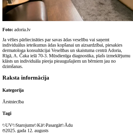
Foto:
adoria.lv
Ja vēlies pārliecināties par savas ādas veselību vai saņemt
individuālus ieteikumus ādas kopšanai un aizsardzībai, piesakies
dermatologa konsultācijai Veselības un skaistuma centrā Adoria,
Rīgā, A. Čaka ielā 70-3. Mūsdienīga diagnostika, plašs izmeklējumu
klāsts un individuāla pieeja pieaugušajiem un bērniem jau no
dzimšanas.
Raksta informācija
Kategorija
Ārstniecība
Tagi
UV
Starojums
Kā
Pasargāt
Ādu
2025. gada 12. augusts