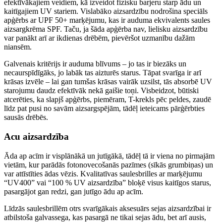
efektīvākajiem veidiem, kā izveidot fizisku barjeru starp ādu un
kaitīgajiem UV stariem. Vislabāko aizsardzību nodrošina speciāls
apģērbs ar UPF 50+ marķējumu, kas ir auduma ekvivalents saules
aizsargkrēma SPF. Taču, ja šāda apģērba nav, lielisku aizsardzību
var panākt arī ar ikdienas drēbēm, pievēršot uzmanību dažām
niansēm.
Galvenais kritērijs ir auduma blīvums – jo tas ir biezāks un
necaurspīdīgāks, jo labāk tas aizturēs starus. Tāpat svarīga ir arī
krāsas izvēle – lai gan tumšas krāsas vairāk uzsilst, tās absorbē UV
starojumu daudz efektīvāk nekā gaišie toņi. Visbeidzot, būtiski
atcerēties, ka slapjš apģērbs, piemēram, T-krekls pēc peldes, zaudē
līdz pat pusi no savām aizsargspējām, tādēļ ieteicams pārģērbties
sausās drēbēs.
Acu aizsardzība
Āda ap acīm ir visplānākā un jutīgākā, tādēļ tā ir viena no pirmajām
vietām, kur parādās fotonovecošanās pazīmes (sīkās grumbiņas) un
var attīstīties ādas vēzis. Kvalitatīvas saulesbrilles ar marķējumu
“UV400” vai “100 % UV aizsardzība” bloķē visus kaitīgos starus,
pasargājot gan redzi, gan jutīgo ādu ap acīm.
Līdzās saulesbrillēm otrs svarīgākais aksesuārs sejas aizsardzībai ir
atbilstoša galvassega, kas pasargā ne tikai sejas ādu, bet arī ausis,