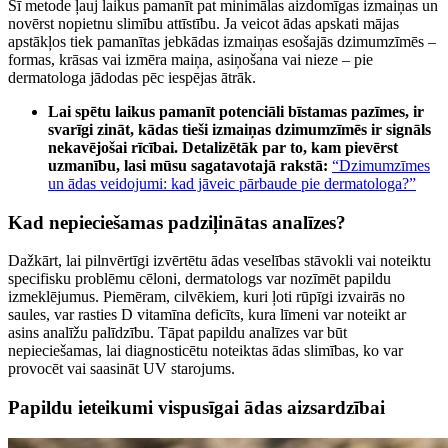
Šī metode ļauj laikus pamanīt pat minimālas aizdomīgas izmaiņas un
novērst nopietnu slimību attīstību. Ja veicot ādas apskati mājas
apstākļos tiek pamanītas jebkādas izmaiņas esošajās dzimumzīmēs –
formas, krāsas vai izmēra maiņa, asiņošana vai nieze – pie
dermatologa jādodas pēc iespējas ātrāk.
Lai spētu laikus pamanīt potenciāli bīstamas pazīmes, ir
svarīgi zināt, kādas tieši izmaiņas dzimumzīmēs ir signāls
nekavējošai rīcībai. Detalizētāk par to, kam pievērst
uzmanību, lasi mūsu sagatavotajā rakstā:
“Dzimumzīmes
un ādas veidojumi: kad jāveic pārbaude pie dermatologa?”
Kad nepieciešamas padziļinātas analīzes?
Dažkārt, lai pilnvērtīgi izvērtētu ādas veselības stāvokli vai noteiktu
specifisku problēmu cēloni, dermatologs var nozīmēt papildu
izmeklējumus. Piemēram, cilvēkiem, kuri ļoti rūpīgi izvairās no
saules, var rasties D vitamīna deficīts, kura līmeni var noteikt ar
asins analīžu palīdzību. Tāpat papildu analīzes var būt
nepieciešamas, lai diagnosticētu noteiktas ādas slimības, ko var
provocēt vai saasināt UV starojums.
Papildu ieteikumi vispusīgai ādas aizsardzībai