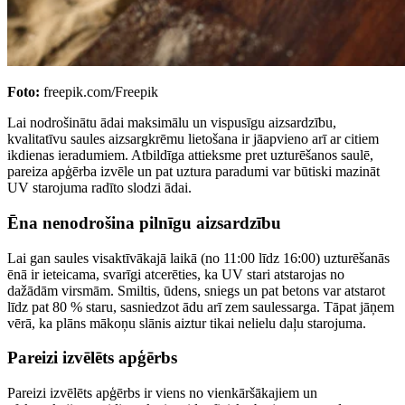
Foto:
freepik.com/Freepik
Lai nodrošinātu ādai maksimālu un vispusīgu aizsardzību,
kvalitatīvu saules aizsargkrēmu lietošana ir jāapvieno arī ar citiem
ikdienas ieradumiem. Atbildīga attieksme pret uzturēšanos saulē,
pareiza apģērba izvēle un pat uztura paradumi var būtiski mazināt
UV starojuma radīto slodzi ādai.
Ēna nenodrošina pilnīgu aizsardzību
Lai gan saules visaktīvākajā laikā (no 11:00 līdz 16:00) uzturēšanās
ēnā ir ieteicama, svarīgi atcerēties, ka UV stari atstarojas no
dažādām virsmām. Smiltis, ūdens, sniegs un pat betons var atstarot
līdz pat 80 % staru, sasniedzot ādu arī zem saulessarga. Tāpat jāņem
vērā, ka plāns mākoņu slānis aiztur tikai nelielu daļu starojuma.
Pareizi izvēlēts apģērbs
Pareizi izvēlēts apģērbs ir viens no vienkāršākajiem un