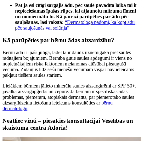
Pat ja esi cītīgi sargājis ādu, pēc saulē pavadīta laika tai ir
nepieciešamas īpašas rūpes, lai atjaunotu mitruma līmeni
un nomierinātu to. Kā pareizi parūpēties par ādu pēc
sauļošanās, lasi rakstā:
“Dermatologa padomi, kā kopt ādu
pēc sauļošanās vai solārija”
Kā parūpēties par bērnu ādas aizsardzību?
Bērnu āda ir īpaši jutīga, tādēļ tā ir daudz uzņēmīgāka pret saules
radītajiem bojājumiem. Bērnībā gūtie saules apdegumi ir viens no
nopietnākajiem riska faktoriem melanomas attīstībai pieaugušā
vecumā. Zīdaiņus līdz sešu mēnešu vecumam vispār nav ieteicams
pakļaut tiešiem saules stariem.
Lielākiem bērniem jālieto minerālu saules aizsargkrēmi ar SPF 50+,
jāvalkā aizsargapģērbs un cepure. Ja bērnam ir specifiskas ādas
problēmas, piemēram, atopiskais dermatīts, par piemērotāko saules
aizsarglīdzekļu lietošanu ieteicams konsultēties ar
bērnu
dermatologu
.
Neatliec vizīti – piesakies konsultācijai Veselības un
skaistuma centrā Adoria!