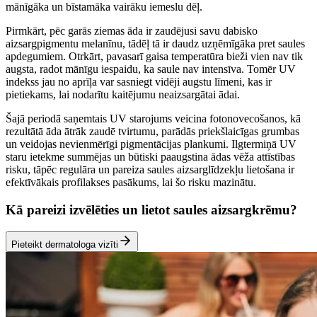
mānīgāka un bīstamāka vairāku iemeslu dēļ.
Pirmkārt, pēc garās ziemas āda ir zaudējusi savu dabisko
aizsargpigmentu melanīnu, tādēļ tā ir daudz uzņēmīgāka pret saules
apdegumiem. Otrkārt, pavasarī gaisa temperatūra bieži vien nav tik
augsta, radot mānīgu iespaidu, ka saule nav intensīva. Tomēr UV
indekss jau no aprīļa var sasniegt vidēji augstu līmeni, kas ir
pietiekams, lai nodarītu kaitējumu neaizsargātai ādai.
Šajā periodā saņemtais UV starojums veicina fotonovecošanos, kā
rezultātā āda ātrāk zaudē tvirtumu, parādās priekšlaicīgas grumbas
un veidojas nevienmērīgi pigmentācijas plankumi. Ilgtermiņā UV
staru ietekme summējas un būtiski paaugstina ādas vēža attīstības
risku, tāpēc regulāra un pareiza saules aizsarglīdzekļu lietošana ir
efektīvākais profilakses pasākums, lai šo risku mazinātu.
Kā pareizi izvēlēties un lietot saules aizsargkrēmu?
Pieteikt dermatologa vizīti