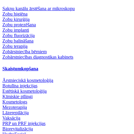
Sakņu kanālu ārstēšana ar mikroskopu
Zobu higiēna
Zobu ķirurģija
Zobu protezēšana
Zobu implanti
Zobu fluorizācija
Zobu balināšana
Zobu terapija
Zobārstniecība bērniem
Zobārstniecības diagnostikas kabinets
Skaistumkopšana
Ārstnieciskā kosmetoloģija
Botulīna injekcijas
Estētiskā kosmetoloģija
Ķīmiskie pīlingi
Kosmetologs
Mezoterapija
Lāzerepilācija
Vaksācija
PRP un PRF injekcijas
Biorevitalizācija