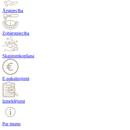
Ārstniecība
Zobārstniecība
Skaistumkopšana
E-pakalpojumi
Izmeklējumi
Par mums