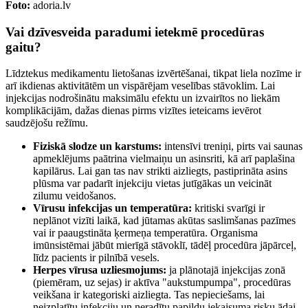
Foto:
adoria.lv
Vai dzīvesveida paradumi ietekmē procedūras
gaitu?
Līdztekus medikamentu lietošanas izvērtēšanai, tikpat liela nozīme ir
arī ikdienas aktivitātēm un vispārējam veselības stāvoklim. Lai
injekcijas nodrošinātu maksimālu efektu un izvairītos no liekām
komplikācijām, dažas dienas pirms vizītes ieteicams ievērot
saudzējošu režīmu.
Fiziskā slodze un karstums:
intensīvi treniņi, pirts vai saunas
apmeklējums paātrina vielmaiņu un asinsriti, kā arī paplašina
kapilārus. Lai gan tas nav strikti aizliegts, pastiprināta asins
plūsma var padarīt injekciju vietas jutīgākas un veicināt
zilumu veidošanos.
Vīrusu infekcijas un temperatūra:
kritiski svarīgi ir
neplānot vizīti laikā, kad jūtamas akūtas saslimšanas pazīmes
vai ir paaugstināta ķermeņa temperatūra. Organisma
imūnsistēmai jābūt mierīgā stāvoklī, tādēļ procedūra jāpārceļ,
līdz pacients ir pilnībā vesels.
Herpes vīrusa uzliesmojums:
ja plānotajā injekcijas zonā
(piemēram, uz sejas) ir aktīva "aukstumpumpa", procedūras
veikšana ir kategoriski aizliegta. Tas nepieciešams, lai
neizplatītu infekciju un neradītu papildu iekaisuma risku ādai.