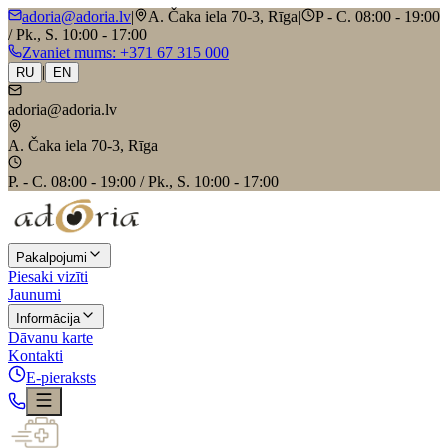
adoria@adoria.lv
|
A. Čaka iela 70-3, Rīga
|
P - C. 08:00 - 19:00
/ Pk., S. 10:00 - 17:00
Zvaniet mums
: +371 67 315 000
|
RU
EN
adoria@adoria.lv
A. Čaka iela 70-3, Rīga
P. - C. 08:00 - 19:00 / Pk., S. 10:00 - 17:00
Pakalpojumi
Piesaki vizīti
Jaunumi
Informācija
Dāvanu karte
Kontakti
E-pieraksts