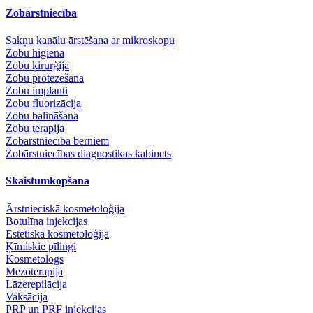
Zobārstniecība
Sakņu kanālu ārstēšana ar mikroskopu
Zobu higiēna
Zobu ķirurģija
Zobu protezēšana
Zobu implanti
Zobu fluorizācija
Zobu balināšana
Zobu terapija
Zobārstniecība bērniem
Zobārstniecības diagnostikas kabinets
Skaistumkopšana
Ārstnieciskā kosmetoloģija
Botulīna injekcijas
Estētiskā kosmetoloģija
Ķīmiskie pīlingi
Kosmetologs
Mezoterapija
Lāzerepilācija
Vaksācija
PRP un PRF injekcijas