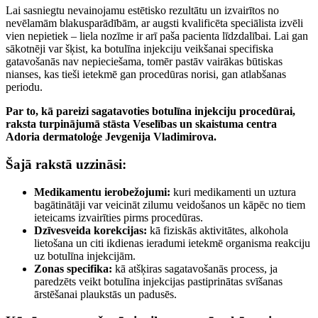
Lai sasniegtu nevainojamu estētisko rezultātu un izvairītos no
nevēlamām blakusparādībām, ar augsti kvalificēta speciālista izvēli
vien nepietiek – liela nozīme ir arī paša pacienta līdzdalībai. Lai gan
sākotnēji var šķist, ka botulīna injekciju veikšanai specifiska
gatavošanās nav nepieciešama, tomēr pastāv vairākas būtiskas
nianses, kas tieši ietekmē gan procedūras norisi, gan atlabšanas
periodu.
Par to, kā pareizi sagatavoties botulīna injekciju procedūrai,
raksta turpinājumā stāsta Veselības un skaistuma centra
Adoria dermatoloģe Jevgenija Vladimirova.
Šajā rakstā uzzināsi:
Medikamentu ierobežojumi:
kuri medikamenti un uztura
bagātinātāji var veicināt zilumu veidošanos un kāpēc no tiem
ieteicams izvairīties pirms procedūras.
Dzīvesveida korekcijas:
kā fiziskās aktivitātes, alkohola
lietošana un citi ikdienas ieradumi ietekmē organisma reakciju
uz botulīna injekcijām.
Zonas specifika:
kā atšķiras sagatavošanās process, ja
paredzēts veikt botulīna injekcijas pastiprinātas svīšanas
ārstēšanai plaukstās un padusēs.