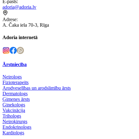
E-pasts
:
adoria@adoria.lv
Adrese
:
A. Čaka iela 70-3, Rīga
Adoria internetā
Ārstniecība
Neirologs
Fizioterapeits
Arodveselības un arodslimību ārsts
Dermatologs
Ģimenes ārsts
Ginekologs
Vakcinācija
Trihologs
Neiroķirurgs
Endokrinologs
Kardiologs