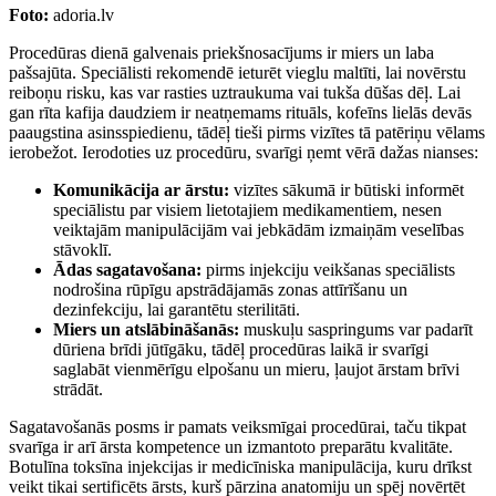
Foto:
adoria.lv
Procedūras dienā galvenais priekšnosacījums ir miers un laba
pašsajūta. Speciālisti rekomendē ieturēt vieglu maltīti, lai novērstu
reiboņu risku, kas var rasties uztraukuma vai tukša dūšas dēļ. Lai
gan rīta kafija daudziem ir neatņemams rituāls, kofeīns lielās devās
paaugstina asinsspiedienu, tādēļ tieši pirms vizītes tā patēriņu vēlams
ierobežot. Ierodoties uz procedūru, svarīgi ņemt vērā dažas nianses:
Komunikācija ar ārstu:
vizītes sākumā ir būtiski informēt
speciālistu par visiem lietotajiem medikamentiem, nesen
veiktajām manipulācijām vai jebkādām izmaiņām veselības
stāvoklī.
Ādas sagatavošana:
pirms injekciju veikšanas speciālists
nodrošina rūpīgu apstrādājamās zonas attīrīšanu un
dezinfekciju, lai garantētu sterilitāti.
Miers un atslābināšanās:
muskuļu saspringums var padarīt
dūriena brīdi jūtīgāku, tādēļ procedūras laikā ir svarīgi
saglabāt vienmērīgu elpošanu un mieru, ļaujot ārstam brīvi
strādāt.
Sagatavošanās posms ir pamats veiksmīgai procedūrai, taču tikpat
svarīga ir arī ārsta kompetence un izmantoto preparātu kvalitāte.
Botulīna toksīna injekcijas ir medicīniska manipulācija, kuru drīkst
veikt tikai sertificēts ārsts, kurš pārzina anatomiju un spēj novērtēt