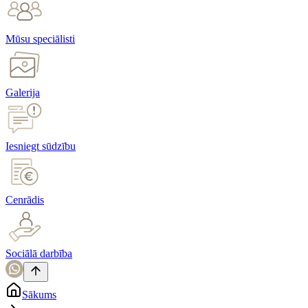
Mūsu speciālisti
Galerija
Iesniegt sūdzību
Cenrādis
Sociālā darbība
Sākums