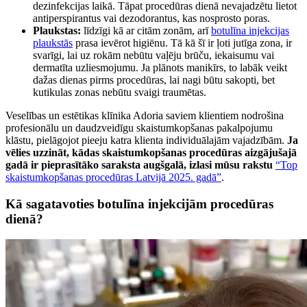
dezinfekcijas laikā. Tāpat procedūras dienā nevajadzētu lietot
antiperspirantus vai dezodorantus, kas nosprosto poras.
Plaukstas:
līdzīgi kā ar citām zonām, arī
botulīna injekcijas
plaukstās
prasa ievērot higiēnu. Tā kā šī ir ļoti jutīga zona, ir
svarīgi, lai uz rokām nebūtu vaļēju brūču, iekaisumu vai
dermatīta uzliesmojumu. Ja plānots manikīrs, to labāk veikt
dažas dienas pirms procedūras, lai nagi būtu sakopti, bet
kutikulas zonas nebūtu svaigi traumētas.
Veselības un estētikas klīnika Adoria saviem klientiem nodrošina
profesionālu un daudzveidīgu skaistumkopšanas pakalpojumu
klāstu, pielāgojot pieeju katra klienta individuālajām vajadzībām.
Ja
vēlies uzzināt, kādas skaistumkopšanas procedūras aizgājušajā
gadā ir pieprasītāko saraksta augšgalā, izlasi mūsu rakstu
“Top
skaistumkopšanas procedūras Latvijā 2025. gadā”
.
Kā sagatavoties botulīna injekcijām procedūras
dienā?