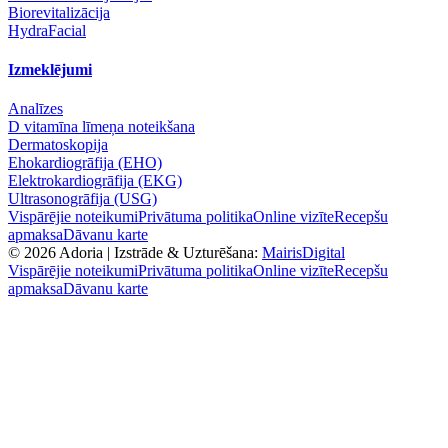
Biorevitalizācija
HydraFacial
Izmeklējumi
Analīzes
D vitamīna līmeņa noteikšana
Dermatoskopija
Ehokardiogrāfija (EHO)
Elektrokardiogrāfija (EKG)
Ultrasonogrāfija (USG)
Vispārējie noteikumi
Privātuma politika
Online vizīte
Recepšu
apmaksa
Dāvanu karte
©
2026
Adoria |
Izstrāde & Uzturēšana:
MairisDigital
Vispārējie noteikumi
Privātuma politika
Online vizīte
Recepšu
apmaksa
Dāvanu karte