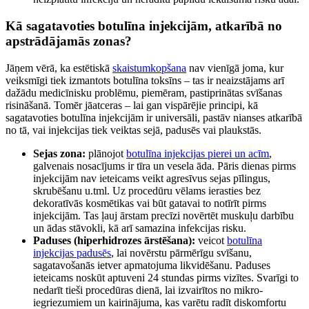
Kā sagatavoties botulīna injekcijām, atkarībā no
apstrādājamās zonas?
Jāņem vērā, ka estētiskā
skaistumkopšana
nav vienīgā joma, kur
veiksmīgi tiek izmantots botulīna toksīns – tas ir neaizstājams arī
dažādu medicīnisku problēmu, piemēram, pastiprinātas svīšanas
risināšanā. Tomēr jāatceras – lai gan vispārējie principi, kā
sagatavoties botulīna injekcijām ir universāli, pastāv nianses atkarībā
no tā, vai injekcijas tiek veiktas sejā, padusēs vai plaukstās.
Sejas zona:
plānojot
botulīna injekcijas pierei un acīm
,
galvenais nosacījums ir tīra un vesela āda. Pāris dienas pirms
injekcijām nav ieteicams veikt agresīvus sejas pīlingus,
skrubēšanu u.tml. Uz procedūru vēlams ierasties bez
dekoratīvās kosmētikas vai būt gatavai to notīrīt pirms
injekcijām. Tas ļauj ārstam precīzi novērtēt muskuļu darbību
un ādas stāvokli, kā arī samazina infekcijas risku.
Paduses (hiperhidrozes ārstēšana):
veicot
botulīna
injekcijas padusēs
, lai novērstu pārmērīgu svīšanu,
sagatavošanās ietver apmatojuma likvidēšanu. Paduses
ieteicams noskūt aptuveni 24 stundas pirms vizītes. Svarīgi to
nedarīt tieši procedūras dienā, lai izvairītos no mikro-
iegriezumiem un kairinājuma, kas varētu radīt diskomfortu