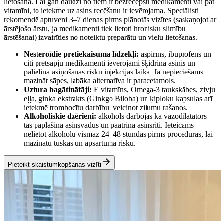
lietošana. Lai gan daudzi no tiem ir bezrecepšu medikamenti vai pat
vitamīni, to ietekme uz asins recēšanu ir ievērojama. Speciālisti
rekomendē aptuveni 3–7 dienas pirms plānotās vizītes (saskaņojot ar
ārstējošo ārstu, ja medikamenti tiek lietoti hronisku slimību
ārstēšanai) izvairīties no noteiktu preparātu un vielu lietošanas.
Nesteroīdie pretiekaisuma līdzekļi:
aspirīns, ibuprofēns un
citi pretsāpju medikamenti ievērojami šķidrina asinis un
palielina asiņošanas risku injekcijas laikā. Ja nepieciešams
mazināt sāpes, labāka alternatīva ir paracetamols.
Uztura bagātinātāji:
E vitamīns, Omega-3 taukskābes, zivju
eļļa, ginka ekstrakts (Ginkgo Biloba) un ķiploku kapsulas arī
ietekmē trombocītu darbību, veicinot zilumu rašanos.
Alkoholiskie dzērieni:
alkohols darbojas kā vazodilatators –
tas paplašina asinsvadus un paātrina asinsriti. Ieteicams
nelietot alkoholu vismaz 24–48 stundas pirms procedūras, lai
mazinātu tūskas un apsārtuma risku.
Pieteikt skaistumkopšanas vizīti