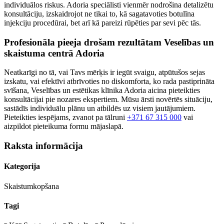
individuālos riskus. Adoria speciālisti vienmēr nodrošina detalizētu
konsultāciju, izskaidrojot ne tikai to, kā sagatavoties botulīna
injekciju procedūrai, bet arī kā pareizi rūpēties par sevi pēc tās.
Profesionāla pieeja drošam rezultātam Veselības un
skaistuma centrā Adoria
Neatkarīgi no tā, vai Tavs mērķis ir iegūt svaigu, atpūtušos sejas
izskatu, vai efektīvi atbrīvoties no diskomforta, ko rada pastiprināta
svīšana, Veselības un estētikas klīnika Adoria aicina pieteikties
konsultācijai pie nozares ekspertiem. Mūsu ārsti novērtēs situāciju,
sastādīs individuālu plānu un atbildēs uz visiem jautājumiem.
Pieteikties iespējams, zvanot pa tālruni
+371 67 315 000
vai
aizpildot pieteikuma formu mājaslapā.
Raksta informācija
Kategorija
Skaistumkopšana
Tagi