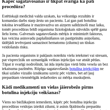
Kāpēc sagatavošanās ir tikpat svarīga kā pati
procedūra?
Estētiskajā medicīnā valda uzskats, ka veiksmīgs rezultāts ir
komandas darbs starp ārstu un pacientu. Lai gan pati botulīna
toksīna ievadīšana ir mazinvazīva un aizņem salīdzinoši maz laika,
tomēr procedūras brīdī organisma fizioloģiskais stāvoklis spēlē gana
lielu lomu. Galvenais sagatavošanās mērķis ir minimizēt faktorus,
kas veicina asinsvadu paplašināšanos un pastiprinātu asiņošanu,
tādējādi ievērojami samazinot hematomu (zilumu) un tūskas
veidošanās risku.
Ja pacienta organisms ir pakļauts noteiktu vielu ietekmei vai stresam,
pat visprecīzāk un uzmanīgāk veiktas injekcijas var atstāt pēdas.
Tāpat ir svarīgi nodrošināt, lai āda injekcijas vietā būtu vesela un bez
iekaisuma pazīmēm. Rūpīga sagatavošanās
botulīna injekcijām
ne
tikai uzlabo vizuālo iznākumu uzreiz pēc vizītes, bet arī ļauj
preparātam vienmērīgāk iedarboties uz mērķa muskuļiem.
Kādi medikamenti un vielas jāierobežo pirms
botulīna injekciju veikšanas?
Viens no biežākajiem iemesliem, kāpēc pēc botulīna injekciju
procedūras veidojas izteikti zilumi, ir asinis šķidrinošu preparātu